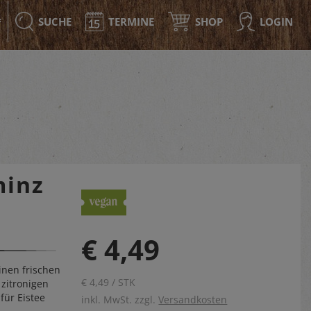
SUCHE
TERMINE
SHOP
LOGIN
F
minz
€ 4,49
einen frischen
€ 4,49 / STK
 zitronigen
für Eistee
inkl. MwSt. zzgl.
Versandkosten