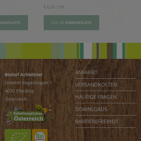
€ 8,29 / STK
€ 2,80 / STK
NKAUFSLISTE
AUF DIE
EINKAUFSLISTE
AUF DIE
EI
ANFAHRT
Biohof Achleitner
Unterm Regenbogen 1
VERSANDKOSTEN
4070 Eferding
HÄUFIGE FRAGEN
Österreich
DOWNLOADS
BARRIEREFREIHEIT