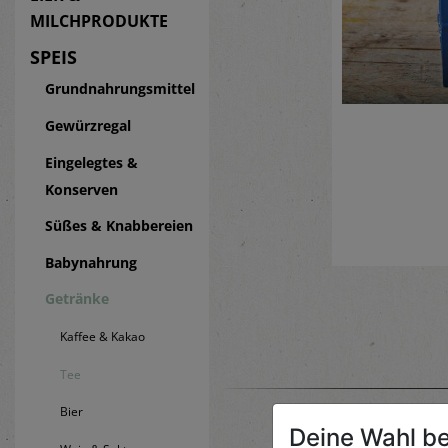
MILCHPRODUKTE
SPEIS
Grundnahrungsmittel
Gewürzregal
Eingelegtes &
Konserven
Süßes & Knabbereien
Babynahrung
Getränke
Kaffee & Kakao
Tee
Bier
Deine Wahl be