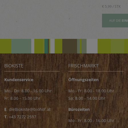
Saucen
€ 5,89 / STK
€ 5,99 / STK
AUFSLISTE
AUF DIE
EINKAUFSLISTE
AUF DIE
EIN
BIOKISTE
FRISCHMARKT
Kundenservice
Öffnungszeiten
Mo - Do: 8.00 - 16.00 Uhr
Mo - Fr: 8.00 - 18.00 Uhr
Fr: 8.00 - 15.00 Uhr
Sa: 8.00 - 14.00 Uhr
E
.
dieBiokiste@biohof.at
Bürozeiten
T
.
+43 7272 2597
Mo - Fr: 8.00 - 16.00 Uhr