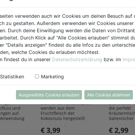
seiten verwenden auch wir Cookies um deinen Besuch auf 
h zu gestalten. Außerdem verwenden wir Cookies unserer 
. Durch deine Einwilligung werden die Daten von Drittanb
arbeitet. Durch Klick auf "Alle Cookies erlauben" stimmst
er "Details anzeigen" findest du alle Infos zu den untersch
iden, welche Cookies du erlauben möchtest.
n findest du in unserer
Datenschutzerklärung
bzw. im
Impr
einiger
Kokosraspeln
Kräuter
Statistiken
Marketing
250g
all'Itali
Rapunzel Naturkost
Sonnentor
Ausgewählte Cookies erlauben
Alle Cookies ablehnen
iniger
Den feinen Kokosraspeln
Die Kräuter al
bfluss und
werden aus dem
die perfekt
ungen auf.
Fruchtfleisch der
Kräutermisc
 Anwendung
Kokosnuss hergestellt
italienischer 
sbildung
und geben einen Hauch
rundet Pizze
€ 3,99
€ 2,99
Exotik in köstliche Kuchen
und Pastager
& Kekse