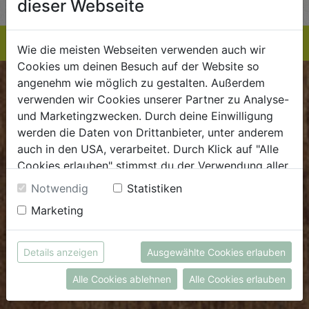
dieser Webseite
Wie die meisten Webseiten verwenden auch wir
Cookies um deinen Besuch auf der Website so
angenehm wie möglich zu gestalten. Außerdem
BIOKISTE
verwenden wir Cookies unserer Partner zu Analyse-
und Marketingzwecken. Durch deine Einwilligung
Kundenservice
werden die Daten von Drittanbieter, unter anderem
auch in den USA, verarbeitet. Durch Klick auf "Alle
Mo - Do: 8.00 - 16.00 Uhr
Cookies erlauben" stimmst du der Verwendung aller
Fr: 8.00 - 15.00 Uhr
Cookies zu. Unter "Details anzeigen" findest du alle
Notwendig
Statistiken
E
.
dieBiokiste@biohof.at
Infos zu den unterschiedlichen Cookies, du kannst
Marketing
T
.
+43 7272 2597
auch entscheiden, welche Cookies du erlauben
möchtest.
Weitere Informationen findest du in unserer
Details anzeigen
Ausgewählte Cookies erlauben
FRISCHMARKT
Datenschutzerklärung
bzw. im
Impressum
Alle Cookies ablehnen
Alle Cookies erlauben
Öffnungszeiten