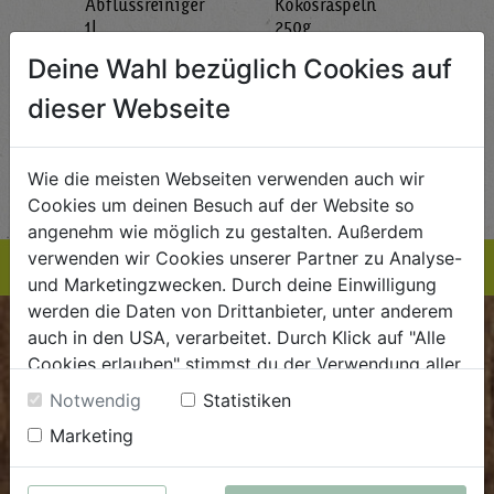
Abflussreiniger
Kokosraspeln
Krä
g
1L
250g
all'
AlmaWin
Rapunzel Naturkost
Sonn
Deine Wahl bezüglich Cookies auf
5,89
€ 5,99
€ 3,99
dieser Webseite
 / STK
€ 5,99 / STK
€ 3,99 / STK
AUF DIE
AUF DIE
Wie die meisten Webseiten verwenden auch wir
TE
EINKAUFSLISTE
EINKAUFSLISTE
E
Cookies um deinen Besuch auf der Website so
angenehm wie möglich zu gestalten. Außerdem
verwenden wir Cookies unserer Partner zu Analyse-
und Marketingzwecken. Durch deine Einwilligung
werden die Daten von Drittanbieter, unter anderem
auch in den USA, verarbeitet. Durch Klick auf "Alle
BIOKISTE
Cookies erlauben" stimmst du der Verwendung aller
Cookies zu. Unter "Details anzeigen" findest du alle
Kundenservice
Notwendig
Statistiken
Infos zu den unterschiedlichen Cookies, du kannst
Marketing
Mo - Do: 8.00 - 16.00 Uhr
auch entscheiden, welche Cookies du erlauben
Fr: 8.00 - 15.00 Uhr
möchtest.