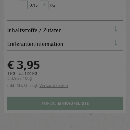
–
+
0,15
KG
Inhaltsstoffe / Zutaten
Lieferanteninformation
€ 3,95
1 KG = ca. 1,00 KG
€ 3,95 / 100g
inkl. MwSt. zzgl.
Versandkosten
AUF DIE
EINKAUFSLISTE