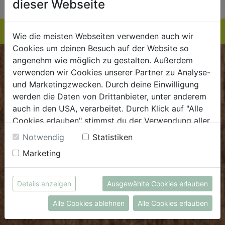
dieser Webseite
Wie die meisten Webseiten verwenden auch wir
Cookies um deinen Besuch auf der Website so
angenehm wie möglich zu gestalten. Außerdem
BIOKISTE
verwenden wir Cookies unserer Partner zu Analyse-
und Marketingzwecken. Durch deine Einwilligung
Kundenservice
werden die Daten von Drittanbieter, unter anderem
auch in den USA, verarbeitet. Durch Klick auf "Alle
Mo - Do: 8.00 - 16.00 Uhr
Cookies erlauben" stimmst du der Verwendung aller
Fr: 8.00 - 15.00 Uhr
Cookies zu. Unter "Details anzeigen" findest du alle
Notwendig
Statistiken
E
.
dieBiokiste@biohof.at
Infos zu den unterschiedlichen Cookies, du kannst
Marketing
T
.
+43 7272 2597
auch entscheiden, welche Cookies du erlauben
möchtest.
Weitere Informationen findest du in unserer
Details anzeigen
Ausgewählte Cookies erlauben
FRISCHMARKT
Datenschutzerklärung
bzw. im
Impressum
Alle Cookies ablehnen
Alle Cookies erlauben
Öffnungszeiten