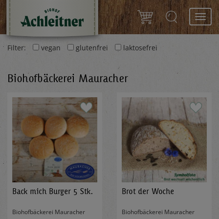
Toggl
navig
Filter:
vegan
glutenfrei
laktosefrei
Biohofbäckerei Mauracher
Back mich Burger 5 Stk.
Brot der Woche
Biohofbäckerei Mauracher
Biohofbäckerei Mauracher