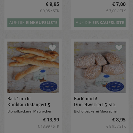
€ 9,95
€ 7,00
€ 9,95 / STK
€ 7,00 / STK
AUF DIE
EINKAUFSLISTE
AUF DIE
EINKAUFSLISTE
Back' mich!
Back' mich!
Knoblauchstangerl 5
Dinkelweckerl 5 Stk.
Stk.
Biohofbäckerei Mauracher
Biohofbäckerei Mauracher
€ 13,99
€ 8,95
€ 13,99 / STK
€ 8,95 / STK