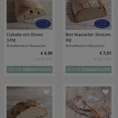
Ciabatta mit Oliven
Brot Mauracher Strutzen
320g
1kg
Biohofbäckerei Mauracher
Biohofbäckerei Mauracher
€ 4,99
€ 7,01
€ 4,99 / STK
€ 7,01 / STK
AUF DIE
EINKAUFSLISTE
AUF DIE
EINKAUFSLISTE