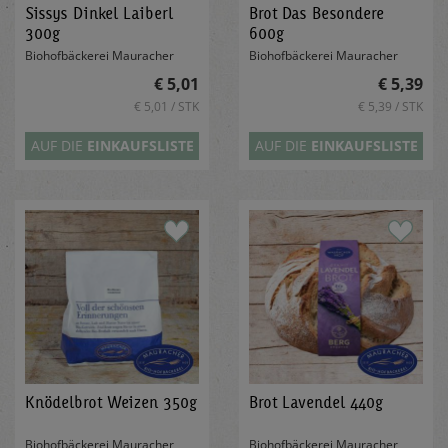
Sissys Dinkel Laiberl
Brot Das Besondere
300g
600g
Biohofbäckerei Mauracher
Biohofbäckerei Mauracher
€ 5,01
€ 5,39
€ 5,01 / STK
€ 5,39 / STK
AUF DIE
EINKAUFSLISTE
AUF DIE
EINKAUFSLISTE
Knödelbrot Weizen 350g
Brot Lavendel 440g
Biohofbäckerei Mauracher
Biohofbäckerei Mauracher