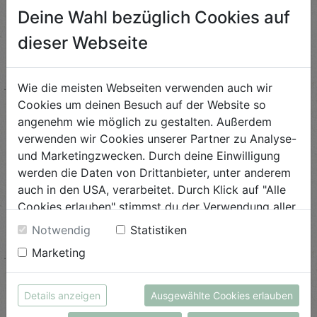
Deine Wahl bezüglich Cookies auf
dieser Webseite
Wie die meisten Webseiten verwenden auch wir
Cookies um deinen Besuch auf der Website so
angenehm wie möglich zu gestalten. Außerdem
verwenden wir Cookies unserer Partner zu Analyse-
und Marketingzwecken. Durch deine Einwilligung
werden die Daten von Drittanbieter, unter anderem
Brot vital Hafer 550g
Gewürzbrot 600g
auch in den USA, verarbeitet. Durch Klick auf "Alle
Cookies erlauben" stimmst du der Verwendung aller
Biohofbäckerei Mauracher
Biohofbäckerei Mauracher
Cookies zu. Unter "Details anzeigen" findest du alle
€ 6,00
€ 5,24
Notwendig
Statistiken
Infos zu den unterschiedlichen Cookies, du kannst
€ 6,00 / STK
€ 5,24 / STK
Marketing
auch entscheiden, welche Cookies du erlauben
AUF DIE
EINKAUFSLISTE
AUF DIE
EINKAUFSLISTE
möchtest.
Weitere Informationen findest du in unserer
Details anzeigen
Ausgewählte Cookies erlauben
Datenschutzerklärung
bzw. im
Impressum