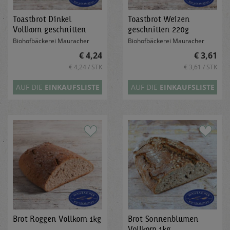
Toastbrot Dinkel
Toastbrot Weizen
Vollkorn geschnitten
geschnitten 220g
250g
Biohofbäckerei Mauracher
Biohofbäckerei Mauracher
€ 4,24
€ 3,61
€ 4,24 / STK
€ 3,61 / STK
AUF DIE
EINKAUFSLISTE
AUF DIE
EINKAUFSLISTE
Brot Roggen Vollkorn 1kg
Brot Sonnenblumen
Vollkorn 1kg