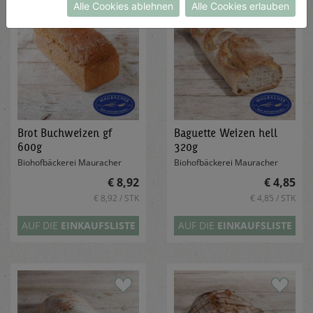
Alle Cookies ablehnen
Alle Cookies erlauben
Brot Buchweizen gf
Baguette Weizen hell
600g
320g
Biohofbäckerei Mauracher
Biohofbäckerei Mauracher
€ 8,92
€ 4,85
€ 8,92 / STK
€ 4,85 / STK
AUF DIE
EINKAUFSLISTE
AUF DIE
EINKAUFSLISTE