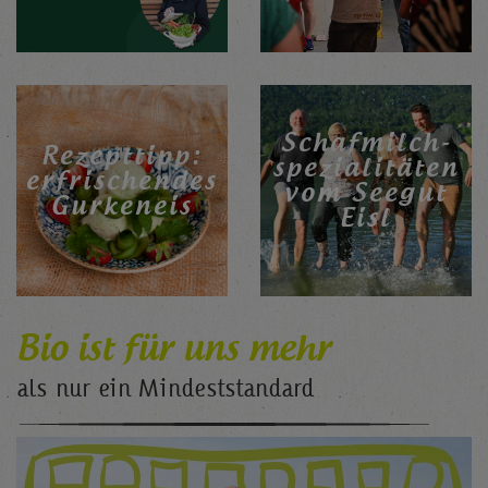
Schafmilch-
Rezepttipp:
spezialitäten
erfrischendes
vom Seegut
Gurkeneis
Eisl
Bio ist für uns mehr
als nur ein Mindeststandard