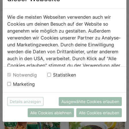
Wie die meisten Webseiten verwenden auch wir
Cookies um deinen Besuch auf der Website so
angenehm wie möglich zu gestalten. Außerdem
verwenden wir Cookies unserer Partner zu Analyse-
und Marketingzwecken. Durch deine Einwilligung
werden die Daten von Drittanbieter, unter anderem
auch in den USA, verarbeitet. Durch Klick auf "Alle
Cookies erlauben" stimmst du der Verwendung aller
Farm is table
Biohof trifft Ölmühle
Cookies zu. Unter "Details anzeigen" findest du alle
Notwendig
Statistiken
Infos zu den unterschiedlichen Cookies, du kannst
DI, 11. & DO, 13. August
FR, 7. August
Marketing
auch entscheiden, welche Cookies du erlauben
möchtest.
MEHR LESEN
MEHR LESEN
Weitere Informationen findest du in unserer
Details anzeigen
Ausgewählte Cookies erlauben
Datenschutzerklärung
bzw. im
Impressum
Alle Cookies ablehnen
Alle Cookies erlauben