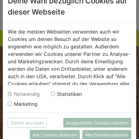
Deine Wahl bezüglich Cookies auf
AUF DIE
AUF DIE
dieser Webseite
TE
EINKAUFSLISTE
EINKAUFSLISTE
E
Wie die meisten Webseiten verwenden auch wir
Cookies um deinen Besuch auf der Website so
angenehm wie möglich zu gestalten. Außerdem
verwenden wir Cookies unserer Partner zu Analyse-
BIOKISTE
und Marketingzwecken. Durch deine Einwilligung
werden die Daten von Drittanbieter, unter anderem
Kundenservice
auch in den USA, verarbeitet. Durch Klick auf "Alle
Cookies erlauben" stimmst du der Verwendung aller
Mo - Do: 8.00 - 16.00 Uhr
Cookies zu. Unter "Details anzeigen" findest du alle
Notwendig
Statistiken
Fr: 8.00 - 15.00 Uhr
Infos zu den unterschiedlichen Cookies, du kannst
Marketing
auch entscheiden, welche Cookies du erlauben
E
.
dieBiokiste@biohof.at
möchtest.
T
.
+43 7272 2597
Weitere Informationen findest du in unserer
Details anzeigen
Ausgewählte Cookies erlauben
Datenschutzerklärung
bzw. im
Impressum
Alle Cookies ablehnen
Alle Cookies erlauben
FRISCHMARKT