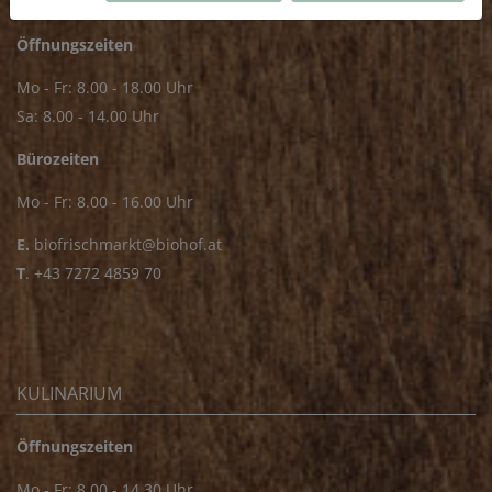
Öffnungszeiten
Mo - Fr: 8.00 - 18.00 Uhr
Sa: 8.00 - 14.00 Uhr
Bürozeiten
Mo - Fr: 8.00 - 16.00 Uhr
E.
biofrischmarkt@biohof.at
T
.
+43 7272 4859 70
KULINARIUM
Öffnungszeiten
Mo - Fr: 8.00 - 14.30 Uhr