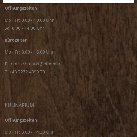
Öffnungszeiten
Mo - Fr: 8.00 - 18.00 Uhr
Sa: 8.00 - 14.00 Uhr
Bürozeiten
Mo - Fr: 8.00 - 16.00 Uhr
E.
biofrischmarkt@biohof.at
T
.
+43 7272 4859 70
KULINARIUM
Öffnungszeiten
Mo - Fr: 8.00 - 14.30 Uhr