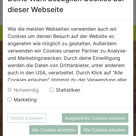
AUF DIE
AUF DIE
dieser Webseite
TE
EINKAUFSLISTE
EINKAUFSLISTE
E
Wie die meisten Webseiten verwenden auch wir
Cookies um deinen Besuch auf der Website so
angenehm wie möglich zu gestalten. Außerdem
verwenden wir Cookies unserer Partner zu Analyse-
BIOKISTE
und Marketingzwecken. Durch deine Einwilligung
werden die Daten von Drittanbieter, unter anderem
Kundenservice
auch in den USA, verarbeitet. Durch Klick auf "Alle
Cookies erlauben" stimmst du der Verwendung aller
Mo - Do: 8.00 - 16.00 Uhr
Cookies zu. Unter "Details anzeigen" findest du alle
Fr: 8.00 - 15.00 Uhr
Notwendig
Statistiken
Infos zu den unterschiedlichen Cookies, du kannst
Marketing
E
.
dieBiokiste@biohof.at
auch entscheiden, welche Cookies du erlauben
T
.
+43 7272 2597
möchtest.
Weitere Informationen findest du in unserer
Details anzeigen
Ausgewählte Cookies erlauben
Datenschutzerklärung
bzw. im
Impressum
FRISCHMARKT
Alle Cookies ablehnen
Alle Cookies erlauben