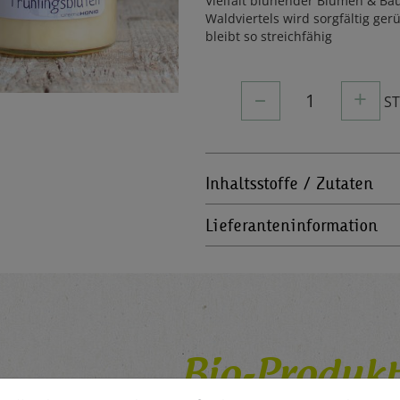
Vielfalt blühender Blumen & B
Waldviertels wird sorgfältig ger
bleibt so streichfähig
–
+
1
S
Inhaltsstoffe / Zutaten
Lieferanteninformation
Bio-Produkt