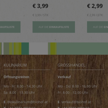
sbildung
und geben einen Hauch
rundet Pizze
€ 3,99
€ 2,99
Exotik in köstliche Kuchen
und Pastager
& Kekse
€ 3,99 / STK
€ 2,99 / STK
KAUFSLISTE
AUF DIE
EINKAUFSLISTE
AUF DIE
EI
KULINARIUM
GROSSHANDEL
Öffnungszeiten
Verkauf
Mo - Fr: 8.00 - 14.30 Uhr
Mo - Do: 8.00 - 16.00 Uhr
Sa: 8.00 - 13.30 Uhr
Fr: 8.00 - 12.00 Uhr
E.
biokulinarium@biohof.at
E
.
verkauf@biohof.at