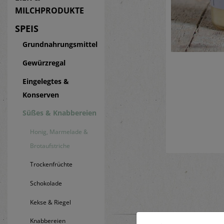
MILCHPRODUKTE
SPEIS
Grundnahrungsmittel
Gewürzregal
Eingelegtes &
Konserven
Süßes & Knabbereien
Honig, Marmelade &
Brotaufstriche
Trockenfrüchte
Schokolade
Kekse & Riegel
Knabbereien