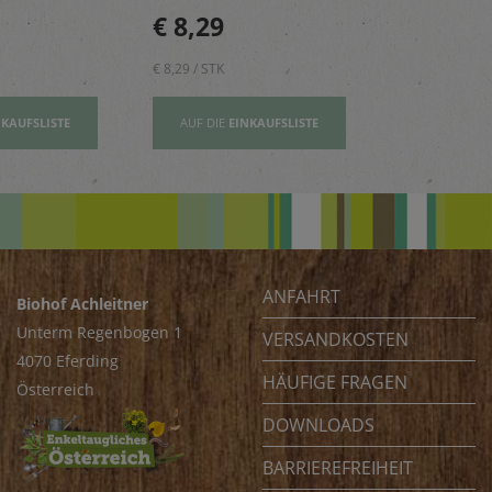
n, Risottos
Mädchen – reich an
perfekt für 
€ 8,29
€ 2,80
ichte ab.
Vitamin E und wertovllen
Tage.
Omega-3-Fettsäuren
€ 8,29 / STK
€ 2,80 / STK
NKAUFSLISTE
AUF DIE
EINKAUFSLISTE
AUF DIE
EI
ANFAHRT
Biohof Achleitner
Unterm Regenbogen 1
VERSANDKOSTEN
4070 Eferding
HÄUFIGE FRAGEN
Österreich
DOWNLOADS
BARRIEREFREIHEIT