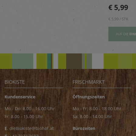
beugt Geruch
Golija-Gebirges - perfekt
€ 5,89
€ 5,99
vor.
zum Verfeinern von z.B.
Saucen
€ 5,89 / STK
€ 5,99 / STK
AUFSLISTE
AUF DIE
EINKAUFSLISTE
AUF DIE
EIN
BIOKISTE
FRISCHMARKT
Kundenservice
Öffnungszeiten
Mo - Do: 8.00 - 16.00 Uhr
Mo - Fr: 8.00 - 18.00 Uhr
Fr: 8.00 - 15.00 Uhr
Sa: 8.00 - 14.00 Uhr
E
.
dieBiokiste@biohof.at
Bürozeiten