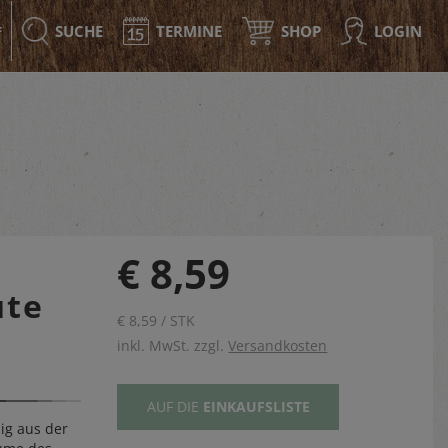
SUCHE
TERMINE
SHOP
LOGIN
F
€ 8,59
üte
€ 8,59 / STK
inkl. MwSt. zzgl.
Versandkosten
AUF DIE
EINKAUFSLISTE
ig aus der