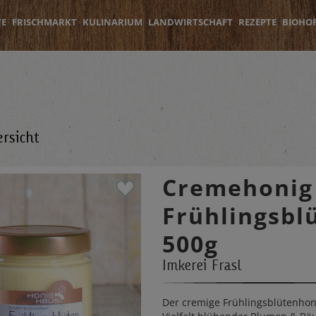
TE
FRISCHMARKT
KULINARIUM
LANDWIRTSCHAFT
REZEPTE
BIOHO
rsicht
Cremehonig
Frühlingsbl
500g
Imkerei Frasl
Der cremige Frühlingsblütenhon