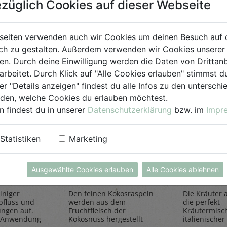
züglich Cookies auf dieser Webseite
für Jedermann
seiten verwenden auch wir Cookies um deinen Besuch auf 
h zu gestalten. Außerdem verwenden wir Cookies unserer 
. Durch deine Einwilligung werden die Daten von Drittanb
arbeitet. Durch Klick auf "Alle Cookies erlauben" stimmst
er "Details anzeigen" findest du alle Infos zu den untersch
iden, welche Cookies du erlauben möchtest.
n findest du in unserer
Datenschutzerklärung
bzw. im
Impr
einiger
Kokosraspeln
Kräuter
Statistiken
Marketing
250g
all'Itali
Rapunzel Naturkost
Sonnentor
Ausgewählte Cookies erlauben
Alle Cookies ablehnen
iniger
Den feinen Kokosraspeln
Die Kräuter al
bfluss und
werden aus dem
die perfekt
ungen auf.
Fruchtfleisch der
Kräutermisc
 Anwendung
Kokosnuss hergestellt
italienischer 