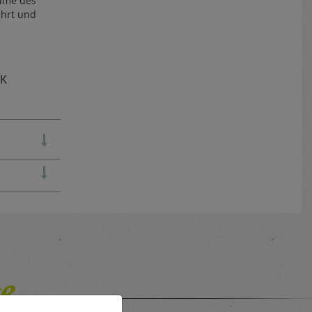
äume des
ührt und
TK
e