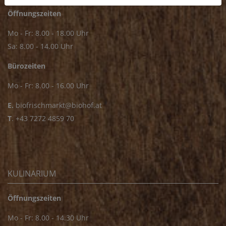
Öffnungszeiten
Mo - Fr: 8.00 - 18.00 Uhr
Sa: 8.00 - 14.00 Uhr
Bürozeiten
Mo - Fr: 8.00 - 16.00 Uhr
E.
biofrischmarkt@biohof.at
T
.
+43 7272 4859 70
KULINARIUM
Öffnungszeiten
Mo - Fr: 8.00 - 14.30 Uhr