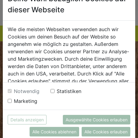
AUF DIE
AUF DIE
dieser Webseite
TE
EINKAUFSLISTE
EINKAUFSLISTE
E
Wie die meisten Webseiten verwenden auch wir
Cookies um deinen Besuch auf der Website so
angenehm wie möglich zu gestalten. Außerdem
verwenden wir Cookies unserer Partner zu Analyse-
BIOKISTE
und Marketingzwecken. Durch deine Einwilligung
werden die Daten von Drittanbieter, unter anderem
Kundenservice
auch in den USA, verarbeitet. Durch Klick auf "Alle
Cookies erlauben" stimmst du der Verwendung aller
Mo - Do: 8.00 - 16.00 Uhr
Cookies zu. Unter "Details anzeigen" findest du alle
Fr: 8.00 - 15.00 Uhr
Notwendig
Statistiken
Infos zu den unterschiedlichen Cookies, du kannst
Marketing
E
.
dieBiokiste@biohof.at
auch entscheiden, welche Cookies du erlauben
T
.
+43 7272 2597
möchtest.
Weitere Informationen findest du in unserer
Details anzeigen
Ausgewählte Cookies erlauben
Datenschutzerklärung
bzw. im
Impressum
FRISCHMARKT
Alle Cookies ablehnen
Alle Cookies erlauben