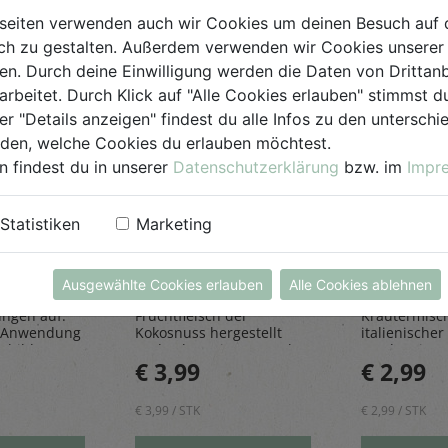
seiten verwenden auch wir Cookies um deinen Besuch auf 
h zu gestalten. Außerdem verwenden wir Cookies unserer 
. Durch deine Einwilligung werden die Daten von Drittanb
arbeitet. Durch Klick auf "Alle Cookies erlauben" stimmst
er "Details anzeigen" findest du alle Infos zu den untersch
iden, welche Cookies du erlauben möchtest.
n findest du in unserer
Datenschutzerklärung
bzw. im
Impr
einiger
Kokosraspeln
Kräuter
250g
all'Itali
Statistiken
Marketing
Rapunzel Naturkost
Sonnentor
iniger
Den feinen Kokosraspeln
Die Kräuter al
Ausgewählte Cookies erlauben
Alle Cookies ablehnen
bfluss und
werden aus dem
die perfekt
ungen auf.
Fruchtfleisch der
Kräutermisc
 Anwendung
Kokosnuss hergestellt
italienischer 
sbildung
und geben einen Hauch
rundet Pizze
€ 3,99
€ 2,99
Exotik in köstliche Kuchen
und Pastager
& Kekse
€ 3,99 / STK
€ 2,99 / STK