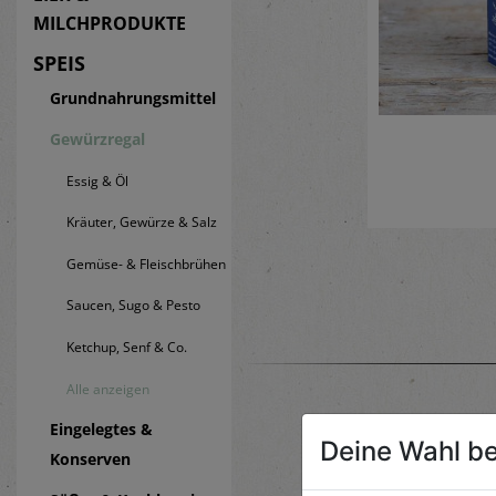
MILCHPRODUKTE
SPEIS
Grundnahrungsmittel
Gewürzregal
Essig & Öl
Kräuter, Gewürze & Salz
Gemüse- & Fleischbrühen
Saucen, Sugo & Pesto
Ketchup, Senf & Co.
Alle anzeigen
Eingelegtes &
Deine Wahl be
Konserven