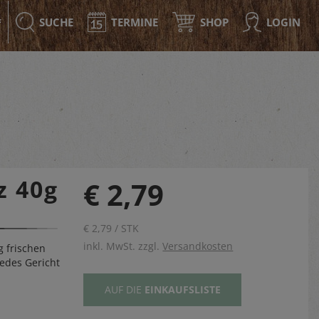
SUCHE
TERMINE
SHOP
LOGIN
F
z 40g
€ 2,79
€ 2,79 / STK
inkl. MwSt. zzgl.
Versandkosten
g frischen
edes Gericht
AUF DIE
EINKAUFSLISTE