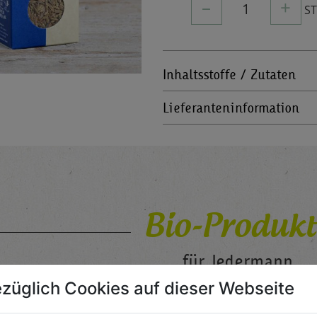
–
+
1
S
Inhaltsstoffe / Zutaten
Lieferanteninformation
Bio-Produkt
für Jedermann
züglich Cookies auf dieser Webseite