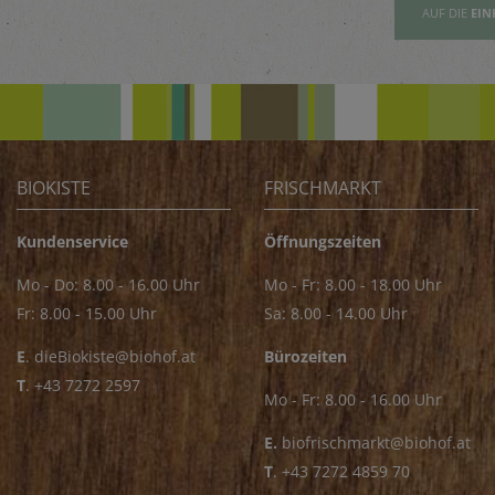
AUFSLISTE
AUF DIE
EINKAUFSLISTE
AUF DIE
EIN
BIOKISTE
FRISCHMARKT
Kundenservice
Öffnungszeiten
Mo - Do: 8.00 - 16.00 Uhr
Mo - Fr: 8.00 - 18.00 Uhr
Fr: 8.00 - 15.00 Uhr
Sa: 8.00 - 14.00 Uhr
E
.
dieBiokiste@biohof.at
Bürozeiten
T
.
+43 7272 2597
Mo - Fr: 8.00 - 16.00 Uhr
E.
biofrischmarkt@biohof.at
T
.
+43 7272 4859 70