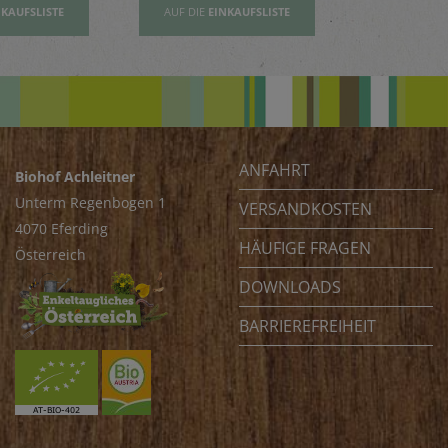
NKAUFSLISTE
AUF DIE
EINKAUFSLISTE
AUF DIE
EI
ANFAHRT
Biohof Achleitner
Unterm Regenbogen 1
VERSANDKOSTEN
4070 Eferding
HÄUFIGE FRAGEN
Österreich
DOWNLOADS
BARRIEREFREIHEIT