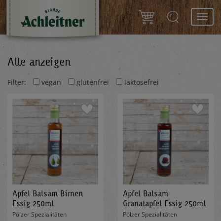
Toggl
navig
Alle anzeigen
Filter:
vegan
glutenfrei
laktosefrei
Apfel Balsam Birnen
Apfel Balsam
Essig 250ml
Granatapfel Essig 250ml
Pölzer Spezialitäten
Pölzer Spezialitäten