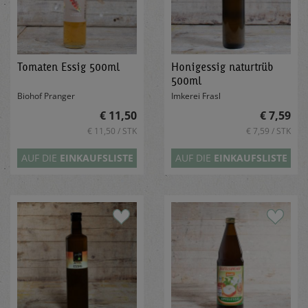
Tomaten Essig 500ml
Honigessig naturtrüb
500ml
Biohof Pranger
Imkerei Frasl
€ 11,50
€ 7,59
€ 11,50 / STK
€ 7,59 / STK
AUF DIE
EINKAUFSLISTE
AUF DIE
EINKAUFSLISTE