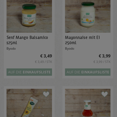
Senf Mango Balsamico
Mayonnaise mit Ei
125ml
250ml
Byodo
Byodo
€ 3,49
€ 3,99
€ 3,49 / STK
€ 3,99 / STK
AUF DIE
EINKAUFSLISTE
AUF DIE
EINKAUFSLISTE