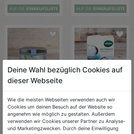
AUF DIE
EINKAUFSLISTE
AUF DIE
EINKAUFSLISTE
Deine Wahl bezüglich Cookies auf
dieser Webseite
Kokosöl nativ 200ml
Kokosfett 250g
Bio Planete
Naturata
Wie die meisten Webseiten verwenden auch wir
€ 4,89
€ 4,79
Cookies um deinen Besuch auf der Website so
€ 4,89 / STK
€ 4,79 / STK
angenehm wie möglich zu gestalten. Außerdem
verwenden wir Cookies unserer Partner zu Analyse-
AUF DIE
EINKAUFSLISTE
AUF DIE
EINKAUFSLISTE
und Marketingzwecken. Durch deine Einwilligung