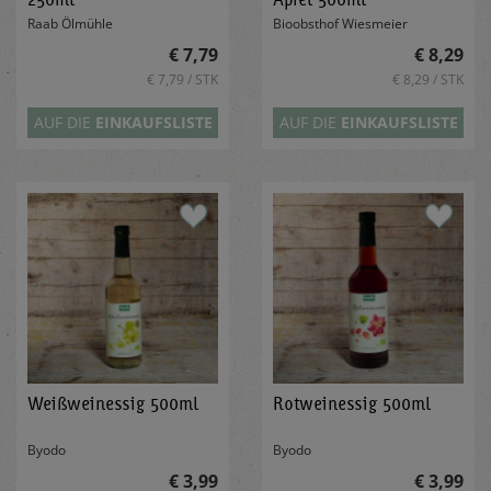
Raab Ölmühle
Bioobsthof Wiesmeier
€ 7,79
€ 8,29
€ 7,79 / STK
€ 8,29 / STK
AUF DIE
EINKAUFSLISTE
AUF DIE
EINKAUFSLISTE
Weißweinessig 500ml
Rotweinessig 500ml
Byodo
Byodo
€ 3,99
€ 3,99