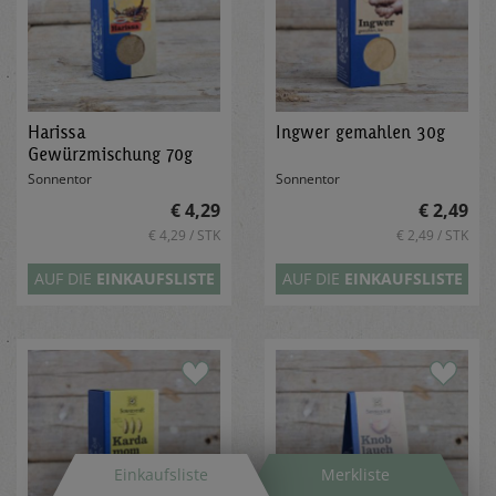
Harissa
Ingwer gemahlen 30g
Gewürzmischung 70g
Sonnentor
Sonnentor
€ 4,29
€ 2,49
€ 4,29 / STK
€ 2,49 / STK
AUF DIE
EINKAUFSLISTE
AUF DIE
EINKAUFSLISTE
Einkaufsliste
Merkliste