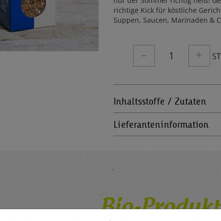
nur der Sommer richtig heiß! G
richtige Kick für köstliche Geric
Suppen, Saucen, Marinaden & 
–
+
1
S
Inhaltsstoffe / Zutaten
Lieferanteninformation
Bio-Produkt