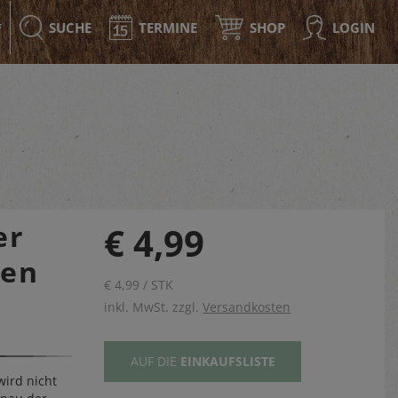
SUCHE
TERMINE
SHOP
LOGIN
F
er
€ 4,99
ten
€ 4,99 / STK
inkl. MwSt. zzgl.
Versandkosten
AUF DIE
EINKAUFSLISTE
ird nicht