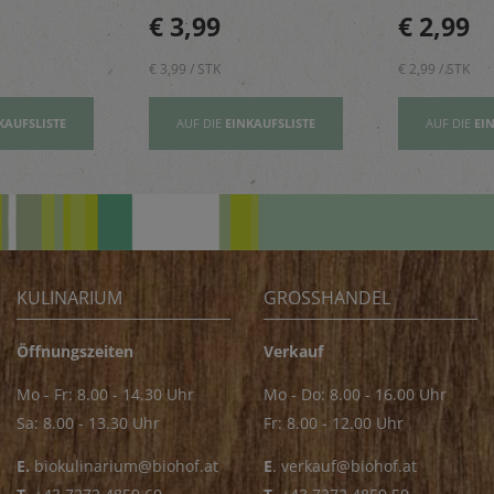
sbildung
und geben einen Hauch
rundet Pizze
€ 3,99
€ 2,99
Exotik in köstliche Kuchen
und Pastager
& Kekse
€ 3,99 / STK
€ 2,99 / STK
KAUFSLISTE
AUF DIE
EINKAUFSLISTE
AUF DIE
EI
KULINARIUM
GROSSHANDEL
Öffnungszeiten
Verkauf
Mo - Fr: 8.00 - 14.30 Uhr
Mo - Do: 8.00 - 16.00 Uhr
Sa: 8.00 - 13.30 Uhr
Fr: 8.00 - 12.00 Uhr
E.
biokulinarium@biohof.at
E
.
verkauf@biohof.at