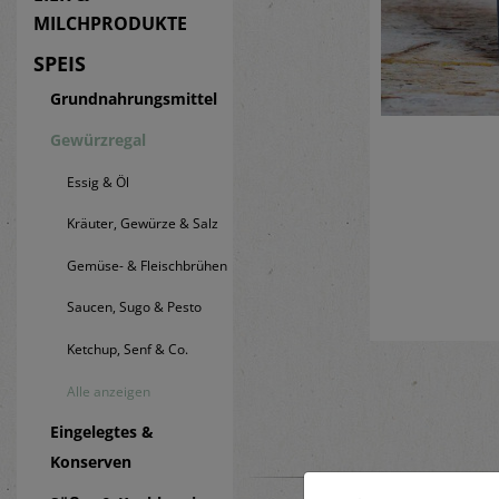
MILCHPRODUKTE
SPEIS
Grundnahrungsmittel
Gewürzregal
Essig & Öl
Kräuter, Gewürze & Salz
Gemüse- & Fleischbrühen
Saucen, Sugo & Pesto
Ketchup, Senf & Co.
Alle anzeigen
Eingelegtes &
Konserven