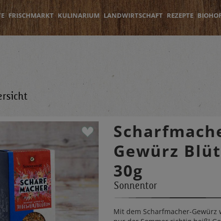
TE
FRISCHMARKT
KULINARIUM
LANDWIRTSCHAFT
REZEPTE
BIOHO
rsicht
Scharfmach
Gewürz Blü
30g
Sonnentor
Mit dem Scharfmacher-Gewürz w