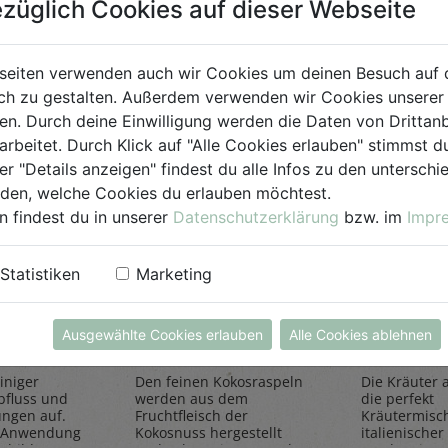
züglich Cookies auf dieser Webseite
für Jedermann
seiten verwenden auch wir Cookies um deinen Besuch auf 
h zu gestalten. Außerdem verwenden wir Cookies unserer 
. Durch deine Einwilligung werden die Daten von Drittanb
arbeitet. Durch Klick auf "Alle Cookies erlauben" stimmst
er "Details anzeigen" findest du alle Infos zu den untersch
iden, welche Cookies du erlauben möchtest.
n findest du in unserer
Datenschutzerklärung
bzw. im
Impr
einiger
Kokosraspeln
Kräuter
Statistiken
Marketing
250g
all'Itali
Rapunzel Naturkost
Sonnentor
Ausgewählte Cookies erlauben
Alle Cookies ablehnen
iniger
Den feinen Kokosraspeln
Die Kräuter al
bfluss und
werden aus dem
die perfekt
ungen auf.
Fruchtfleisch der
Kräutermisc
 Anwendung
Kokosnuss hergestellt
italienischer 