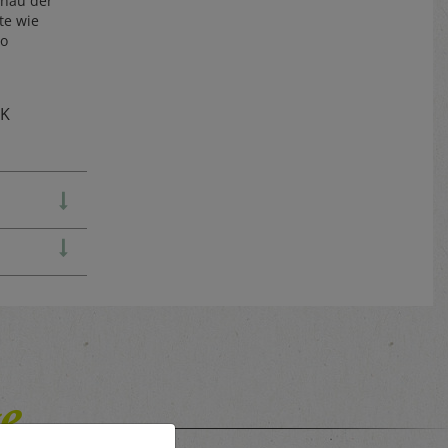
enau der
hte wie
Co
TK
e