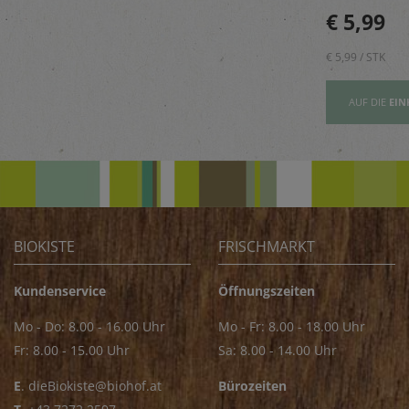
beugt Geruch
Golija-Gebirges - perfekt
€ 5,89
€ 5,99
vor.
zum Verfeinern von z.B.
Saucen
€ 5,89 / STK
€ 5,99 / STK
AUFSLISTE
AUF DIE
EINKAUFSLISTE
AUF DIE
EIN
BIOKISTE
FRISCHMARKT
Kundenservice
Öffnungszeiten
Mo - Do: 8.00 - 16.00 Uhr
Mo - Fr: 8.00 - 18.00 Uhr
Fr: 8.00 - 15.00 Uhr
Sa: 8.00 - 14.00 Uhr
E
.
dieBiokiste@biohof.at
Bürozeiten