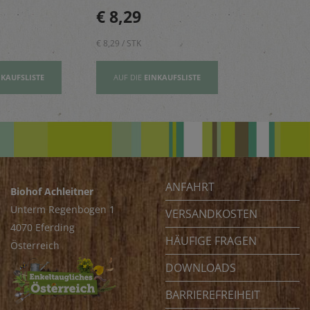
n, Risottos
Mädchen – reich an
perfekt für 
€ 8,29
€ 2,80
ichte ab.
Vitamin E und wertovllen
Tage.
Omega-3-Fettsäuren
€ 8,29 / STK
€ 2,80 / STK
NKAUFSLISTE
AUF DIE
EINKAUFSLISTE
AUF DIE
EI
ANFAHRT
Biohof Achleitner
Unterm Regenbogen 1
VERSANDKOSTEN
4070 Eferding
HÄUFIGE FRAGEN
Österreich
DOWNLOADS
BARRIEREFREIHEIT