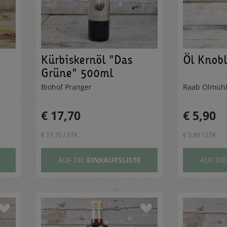
Kürbiskernöl "Das
Öl Knob
Grüne" 500ml
Biohof Pranger
Raab Ölmüh
€ 17,70
€ 5,90
€ 17,70 / STK
€ 5,90 / STK
AUF DIE
EINKAUFSLISTE
AUF DI