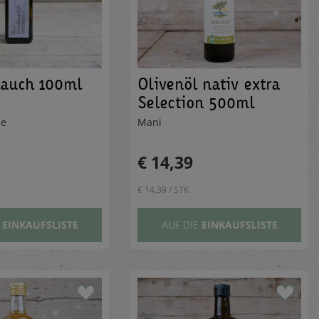
lauch 100ml
Olivenöl nativ extra
Selection 500ml
le
Mani
€ 14,39
€ 14,39 / STK
E
EINKAUFSLISTE
AUF DIE
EINKAUFSLISTE