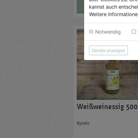
AUF DIE
EINKAUFSLISTE
kannst auch entsche
Weitere Informatione
Notwendig
Details anzeigen
Weißweinessig 50
Byodo