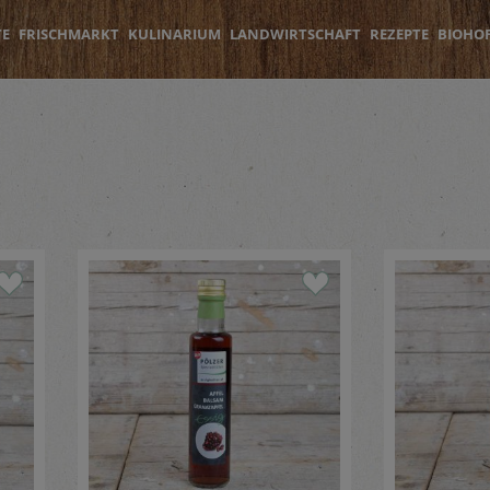
TE
FRISCHMARKT
KULINARIUM
LANDWIRTSCHAFT
REZEPTE
BIOHO