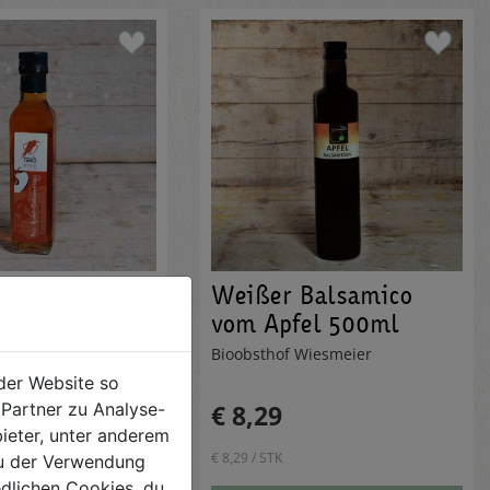
fel Balsamico
Weißer Balsamico
vom Apfel 500ml
le
Bioobsthof Wiesmeier
der Website so
Partner zu Analyse-
€ 8,29
ieter, unter anderem
€ 8,29 / STK
 du der Verwendung
iedlichen Cookies, du