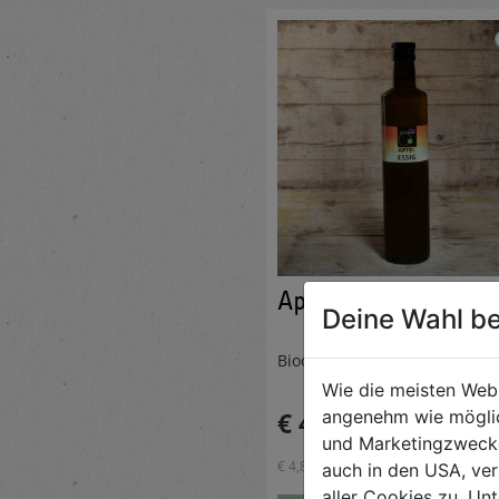
Apfelessig 500ml
Deine Wahl be
Bioobsthof Wiesmeier
Wie die meisten Web
€ 4,89
angenehm wie möglic
und Marketingzwecken
€ 4,89 / STK
auch in den USA, ver
aller Cookies zu. Unt