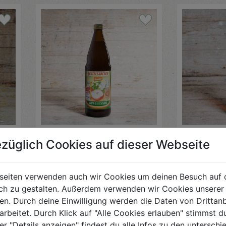
Apfelessig naturtrüb
Essig Ap
züglich Cookies auf dieser Webseite
750ml
250ml
Beutelsbacher
Raab Ölmüh
seiten verwenden auch wir Cookies um deinen Besuch auf 
h zu gestalten. Außerdem verwenden wir Cookies unserer 
€ 3,45
€ 7,79
. Durch deine Einwilligung werden die Daten von Drittanb
€ 3,45 / STK
€ 7,79 / STK
arbeitet. Durch Klick auf "Alle Cookies erlauben" stimmst
er "Details anzeigen" findest du alle Infos zu den untersch