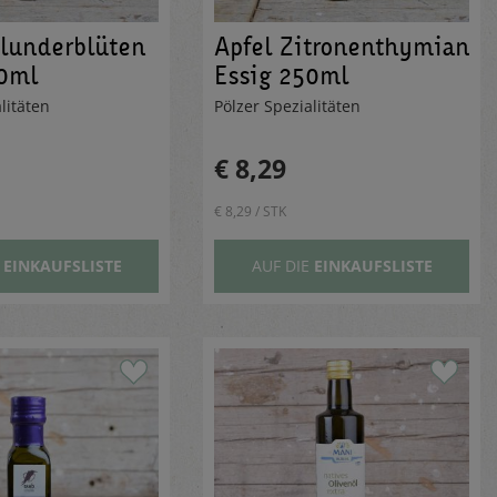
olunderblüten
Apfel Zitronenthymian
50ml
Essig 250ml
alitäten
Pölzer Spezialitäten
€ 8,29
€ 8,29 / STK
E
EINKAUFSLISTE
AUF DIE
EINKAUFSLISTE