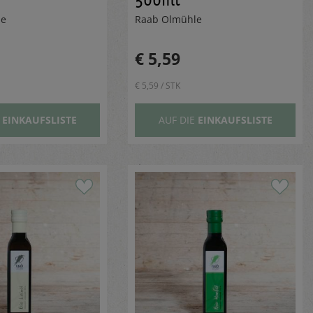
le
Raab Ölmühle
€ 5,59
€ 5,59 / STK
E
EINKAUFSLISTE
AUF DIE
EINKAUFSLISTE