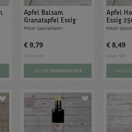
n
Apfel Balsam
Apfel H
Granatapfel Essig
Essig 2
250ml
Pölzer Spezialitäten
Pölzer Spezi
€ 9,79
€ 8,49
€ 9,79 / STK
€ 8,49 / STK
AUF DIE
EINKAUFSLISTE
AUF DI