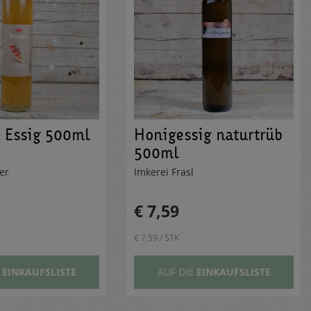
 Essig 500ml
Honigessig naturtrüb
500ml
ger
Imkerei Frasl
€ 7,59
€ 7,59 / STK
E
EINKAUFSLISTE
AUF DIE
EINKAUFSLISTE