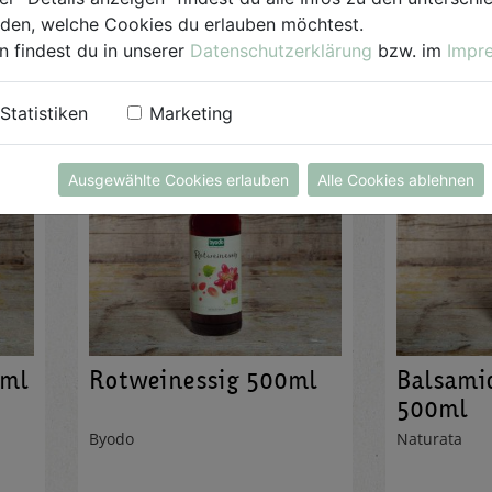
AUF DIE
EINKAUFSLISTE
AUF DI
iden, welche Cookies du erlauben möchtest.
n findest du in unserer
Datenschutzerklärung
bzw. im
Impr
Statistiken
Marketing
Ausgewählte Cookies erlauben
Alle Cookies ablehnen
0ml
Rotweinessig 500ml
Balsami
500ml
Byodo
Naturata