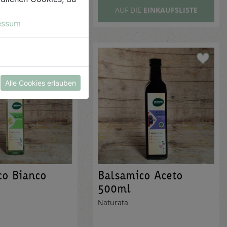
E
EINKAUFSLISTE
AUF DIE
EINKAUFSLISTE
essum
Alle Cookies erlauben
co Bianco
Balsamico Aceto
500ml
Naturata