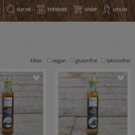
SUCHE
TERMINE
SHOP
LOGIN
F
Filter:
vegan
glutenfrei
laktosefrei