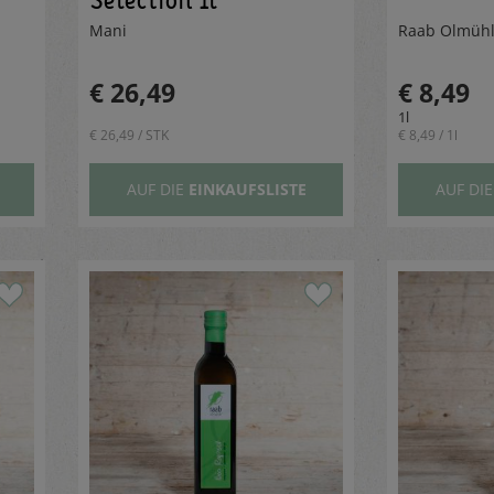
Mani
Raab Ölmüh
€ 26,49
€ 8,49
1l
€ 26,49 / STK
€ 8,49 / 1l
AUF DIE
EINKAUFSLISTE
AUF DI