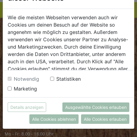
Wie die meisten Webseiten verwenden auch wir
Cookies um deinen Besuch auf der Website so
BIOKISTE
angenehm wie möglich zu gestalten. Außerdem
verwenden wir Cookies unserer Partner zu Analyse-
Kundenservice
und Marketingzwecken. Durch deine Einwilligung
werden die Daten von Drittanbieter, unter anderem
Mo - Do: 8.00 - 16.00 Uhr
auch in den USA, verarbeitet. Durch Klick auf "Alle
Fr: 8.00 - 15.00 Uhr
Cookies erlauben" stimmst du der Verwendung aller
Cookies zu. Unter "Details anzeigen" findest du alle
E
.
dieBiokiste@biohof.at
Notwendig
Statistiken
Infos zu den unterschiedlichen Cookies, du kannst
T
.
+43 7272 2597
Marketing
auch entscheiden, welche Cookies du erlauben
möchtest.
Weitere Informationen findest du in unserer
FRISCHMARKT
Details anzeigen
Ausgewählte Cookies erlauben
Datenschutzerklärung
bzw. im
Impressum
Alle Cookies ablehnen
Alle Cookies erlauben
Öffnungszeiten
Mo - Fr: 8.00 - 18.00 Uhr