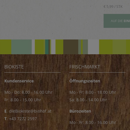
Saucen
€ 5,89 / STK
€ 5,99 / STK
AUFSLISTE
AUF DIE
EINKAUFSLISTE
AUF DIE
EIN
BIOKISTE
FRISCHMARKT
Kundenservice
Öffnungszeiten
Mo - Do: 8.00 - 16.00 Uhr
Mo - Fr: 8.00 - 18.00 Uhr
Fr: 8.00 - 15.00 Uhr
Sa: 8.00 - 14.00 Uhr
E
.
dieBiokiste@biohof.at
Bürozeiten
T
.
+43 7272 2597
Mo - Fr: 8.00 - 16.00 Uhr