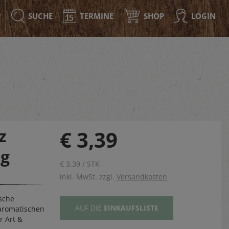
SUCHE
TERMINE
SHOP
LOGIN
F
z
€ 3,39
5g
€ 3,39 / STK
inkl. MwSt. zzgl.
Versandkosten
sche
AUF DIE
EINKAUFSLISTE
aromatischen
r Art &