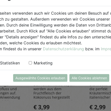
seiten verwenden auch wir Cookies um deinen Besuch auf 
h zu gestalten. Außerdem verwenden wir Cookies unserer 
. Durch deine Einwilligung werden die Daten von Drittanb
arbeitet. Durch Klick auf "Alle Cookies erlauben" stimmst
er "Details anzeigen" findest du alle Infos zu den untersch
iden, welche Cookies du erlauben möchtest.
n findest du in unserer
Datenschutzerklärung
bzw. im
Impr
einiger
Kokosraspeln
Kräuter
Statistiken
Marketing
250g
all'Itali
Rapunzel Naturkost
Sonnentor
Ausgewählte Cookies erlauben
Alle Cookies ablehnen
iniger
Den feinen Kokosraspeln
Die Kräuter al
bfluss und
werden aus dem
die perfekt
ungen auf.
Fruchtfleisch der
Kräutermisc
 Anwendung
Kokosnuss hergestellt
italienischer 
sbildung
und geben einen Hauch
rundet Pizze
€ 3,99
€ 2,99
Exotik in köstliche Kuchen
und Pastager
& Kekse