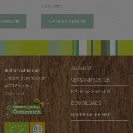
€ 8,29 / STK
€ 2,80 / STK
NKAUFSLISTE
AUF DIE
EINKAUFSLISTE
AUF DIE
EI
ANFAHRT
Biohof Achleitner
Unterm Regenbogen 1
VERSANDKOSTEN
4070 Eferding
HÄUFIGE FRAGEN
Österreich
DOWNLOADS
BARRIEREFREIHEIT