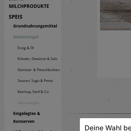
MILCHPRODUKTE
SPEIS
Grundnahrungsmittel
Gewürzregal
Essig & Öl
Kräuter, Gewürze & Salz
Gemüse- & Fleischbrühen
Saucen, Sugo & Pesto
Ketchup, Senf & Co.
Alle anzeigen
Eingelegtes &
Konserven
Deine Wahl be