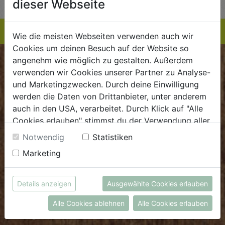
dieser Webseite
Wie die meisten Webseiten verwenden auch wir
Cookies um deinen Besuch auf der Website so
angenehm wie möglich zu gestalten. Außerdem
BIOKISTE
verwenden wir Cookies unserer Partner zu Analyse-
und Marketingzwecken. Durch deine Einwilligung
Kundenservice
werden die Daten von Drittanbieter, unter anderem
auch in den USA, verarbeitet. Durch Klick auf "Alle
Mo - Do: 8.00 - 16.00 Uhr
Cookies erlauben" stimmst du der Verwendung aller
Fr: 8.00 - 15.00 Uhr
Cookies zu. Unter "Details anzeigen" findest du alle
Notwendig
Statistiken
E
.
dieBiokiste@biohof.at
Infos zu den unterschiedlichen Cookies, du kannst
Marketing
T
.
+43 7272 2597
auch entscheiden, welche Cookies du erlauben
möchtest.
Weitere Informationen findest du in unserer
Details anzeigen
Ausgewählte Cookies erlauben
FRISCHMARKT
Datenschutzerklärung
bzw. im
Impressum
Alle Cookies ablehnen
Alle Cookies erlauben
Öffnungszeiten