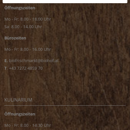
Öffnungszeiten
Mo - Fr: 8.00 - 18.00 Uhr
Sa: 8.00 - 14.00 Uhr
Bürozeiten
Mo - Fr: 8.00 - 16.00 Uhr
E.
biofrischmarkt@biohof.at
T
.
+43 7272 4859 70
KULINARIUM
Öffnungszeiten
Mo - Fr: 8.00 - 14.30 Uhr