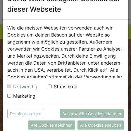
AUF DIE
AUF DIE
dieser Webseite
TE
EINKAUFSLISTE
EINKAUFSLISTE
E
Wie die meisten Webseiten verwenden auch wir
Cookies um deinen Besuch auf der Website so
angenehm wie möglich zu gestalten. Außerdem
verwenden wir Cookies unserer Partner zu Analyse-
BIOKISTE
und Marketingzwecken. Durch deine Einwilligung
werden die Daten von Drittanbieter, unter anderem
Kundenservice
auch in den USA, verarbeitet. Durch Klick auf "Alle
Cookies erlauben" stimmst du der Verwendung aller
Mo - Do: 8.00 - 16.00 Uhr
Cookies zu. Unter "Details anzeigen" findest du alle
Fr: 8.00 - 15.00 Uhr
Notwendig
Statistiken
Infos zu den unterschiedlichen Cookies, du kannst
Marketing
E
.
dieBiokiste@biohof.at
auch entscheiden, welche Cookies du erlauben
T
.
+43 7272 2597
möchtest.
Weitere Informationen findest du in unserer
Details anzeigen
Ausgewählte Cookies erlauben
Datenschutzerklärung
bzw. im
Impressum
FRISCHMARKT
Alle Cookies ablehnen
Alle Cookies erlauben