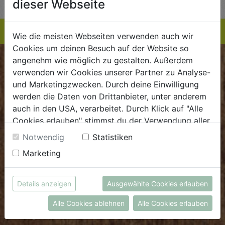
dieser Webseite
Wie die meisten Webseiten verwenden auch wir
Cookies um deinen Besuch auf der Website so
angenehm wie möglich zu gestalten. Außerdem
BIOKISTE
verwenden wir Cookies unserer Partner zu Analyse-
und Marketingzwecken. Durch deine Einwilligung
Kundenservice
werden die Daten von Drittanbieter, unter anderem
auch in den USA, verarbeitet. Durch Klick auf "Alle
Mo - Do: 8.00 - 16.00 Uhr
Cookies erlauben" stimmst du der Verwendung aller
Fr: 8.00 - 15.00 Uhr
Cookies zu. Unter "Details anzeigen" findest du alle
Notwendig
Statistiken
E
.
dieBiokiste@biohof.at
Infos zu den unterschiedlichen Cookies, du kannst
Marketing
T
.
+43 7272 2597
auch entscheiden, welche Cookies du erlauben
möchtest.
Weitere Informationen findest du in unserer
Details anzeigen
Ausgewählte Cookies erlauben
FRISCHMARKT
Datenschutzerklärung
bzw. im
Impressum
Alle Cookies ablehnen
Alle Cookies erlauben
Öffnungszeiten