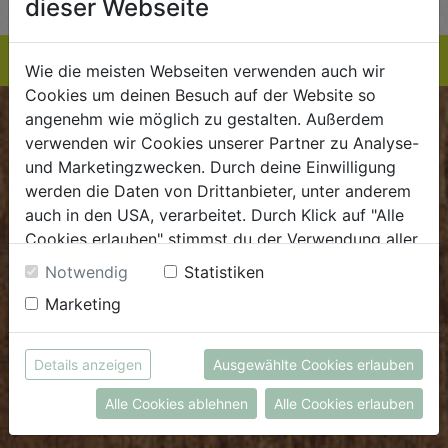
dieser Webseite
Wie die meisten Webseiten verwenden auch wir
Cookies um deinen Besuch auf der Website so
angenehm wie möglich zu gestalten. Außerdem
BIOKISTE
verwenden wir Cookies unserer Partner zu Analyse-
und Marketingzwecken. Durch deine Einwilligung
Kundenservice
werden die Daten von Drittanbieter, unter anderem
auch in den USA, verarbeitet. Durch Klick auf "Alle
Mo - Do: 8.00 - 16.00 Uhr
Cookies erlauben" stimmst du der Verwendung aller
Fr: 8.00 - 15.00 Uhr
Cookies zu. Unter "Details anzeigen" findest du alle
Notwendig
Statistiken
E
.
dieBiokiste@biohof.at
Infos zu den unterschiedlichen Cookies, du kannst
Marketing
T
.
+43 7272 2597
auch entscheiden, welche Cookies du erlauben
möchtest.
Weitere Informationen findest du in unserer
Details anzeigen
Ausgewählte Cookies erlauben
FRISCHMARKT
Datenschutzerklärung
bzw. im
Impressum
Alle Cookies ablehnen
Alle Cookies erlauben
Öffnungszeiten