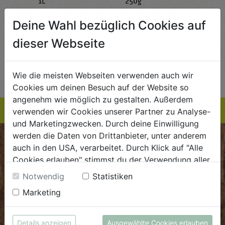
g
1L
250g
all'
AlmaWin
Rapunzel Naturkost
Sonn
Deine Wahl bezüglich Cookies auf
5,89
€ 5,99
€ 3,99
 / STK
€ 5,99 / STK
€ 3,99 / STK
dieser Webseite
AUF DIE
AUF DIE
TE
EINKAUFSLISTE
EINKAUFSLISTE
E
Wie die meisten Webseiten verwenden auch wir
Cookies um deinen Besuch auf der Website so
angenehm wie möglich zu gestalten. Außerdem
verwenden wir Cookies unserer Partner zu Analyse-
und Marketingzwecken. Durch deine Einwilligung
werden die Daten von Drittanbieter, unter anderem
BIOKISTE
auch in den USA, verarbeitet. Durch Klick auf "Alle
Cookies erlauben" stimmst du der Verwendung aller
Kundenservice
Cookies zu. Unter "Details anzeigen" findest du alle
Notwendig
Statistiken
Infos zu den unterschiedlichen Cookies, du kannst
Mo - Do: 8.00 - 16.00 Uhr
Marketing
auch entscheiden, welche Cookies du erlauben
Fr: 8.00 - 15.00 Uhr
möchtest.
Weitere Informationen findest du in unserer
E
.
dieBiokiste@biohof.at
Details anzeigen
Ausgewählte Cookies erlauben