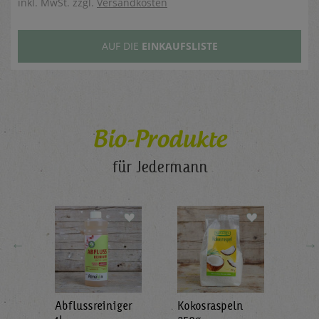
inkl. MwSt. zzgl.
Versandkosten
AUF DIE
EINKAUFSLISTE
Bio-Produkte
für Jedermann
←
→
Abflussreiniger
Kokosraspeln
Krä