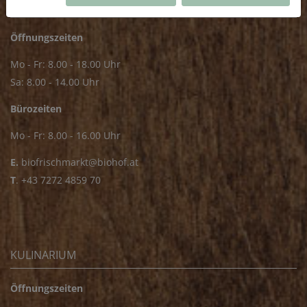
FRISCHMARKT
Öffnungszeiten
Mo - Fr: 8.00 - 18.00 Uhr
Sa: 8.00 - 14.00 Uhr
Bürozeiten
Mo - Fr: 8.00 - 16.00 Uhr
E.
biofrischmarkt@biohof.at
T
.
+43 7272 4859 70
KULINARIUM
Öffnungszeiten