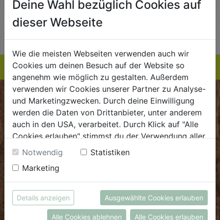
Deine Wahl bezüglich Cookies auf
AUF DIE
AUF DIE
dieser Webseite
TE
EINKAUFSLISTE
EINKAUFSLISTE
E
Wie die meisten Webseiten verwenden auch wir
Cookies um deinen Besuch auf der Website so
angenehm wie möglich zu gestalten. Außerdem
verwenden wir Cookies unserer Partner zu Analyse-
BIOKISTE
und Marketingzwecken. Durch deine Einwilligung
werden die Daten von Drittanbieter, unter anderem
auch in den USA, verarbeitet. Durch Klick auf "Alle
Kundenservice
Cookies erlauben" stimmst du der Verwendung aller
Mo - Do: 8.00 - 16.00 Uhr
Cookies zu. Unter "Details anzeigen" findest du alle
Notwendig
Statistiken
Fr: 8.00 - 15.00 Uhr
Infos zu den unterschiedlichen Cookies, du kannst
Marketing
auch entscheiden, welche Cookies du erlauben
E
.
dieBiokiste@biohof.at
möchtest.
T
.
+43 7272 2597
Weitere Informationen findest du in unserer
Details anzeigen
Ausgewählte Cookies erlauben
Datenschutzerklärung
bzw. im
Impressum
Alle Cookies ablehnen
Alle Cookies erlauben