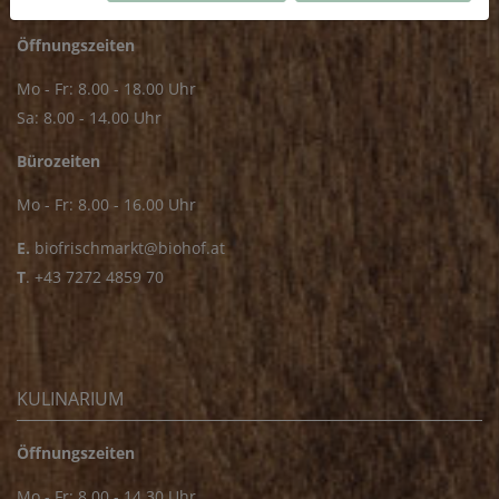
Öffnungszeiten
Mo - Fr: 8.00 - 18.00 Uhr
Sa: 8.00 - 14.00 Uhr
Bürozeiten
Mo - Fr: 8.00 - 16.00 Uhr
E.
biofrischmarkt@biohof.at
T
.
+43 7272 4859 70
KULINARIUM
Öffnungszeiten
Mo - Fr: 8.00 - 14.30 Uhr