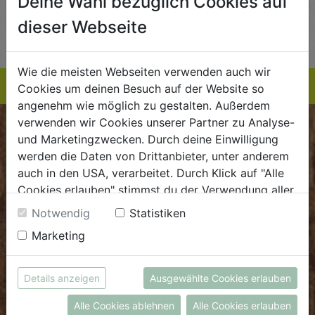
Deine Wahl bezüglich Cookies auf
AUF DIE
AUF DIE
dieser Webseite
TE
EINKAUFSLISTE
EINKAUFSLISTE
E
Wie die meisten Webseiten verwenden auch wir
Cookies um deinen Besuch auf der Website so
angenehm wie möglich zu gestalten. Außerdem
verwenden wir Cookies unserer Partner zu Analyse-
BIOKISTE
und Marketingzwecken. Durch deine Einwilligung
werden die Daten von Drittanbieter, unter anderem
Kundenservice
auch in den USA, verarbeitet. Durch Klick auf "Alle
Cookies erlauben" stimmst du der Verwendung aller
Mo - Do: 8.00 - 16.00 Uhr
Cookies zu. Unter "Details anzeigen" findest du alle
Notwendig
Statistiken
Fr: 8.00 - 15.00 Uhr
Infos zu den unterschiedlichen Cookies, du kannst
Marketing
auch entscheiden, welche Cookies du erlauben
E
.
dieBiokiste@biohof.at
möchtest.
T
.
+43 7272 2597
Weitere Informationen findest du in unserer
Details anzeigen
Ausgewählte Cookies erlauben
Datenschutzerklärung
bzw. im
Impressum
Alle Cookies ablehnen
Alle Cookies erlauben
FRISCHMARKT