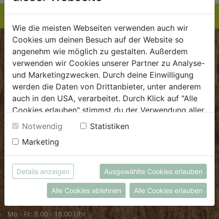
Wie die meisten Webseiten verwenden auch wir
Cookies um deinen Besuch auf der Website so
BIOKISTE
angenehm wie möglich zu gestalten. Außerdem
verwenden wir Cookies unserer Partner zu Analyse-
Kundenservice
und Marketingzwecken. Durch deine Einwilligung
werden die Daten von Drittanbieter, unter anderem
Mo - Do: 8.00 - 16.00 Uhr
auch in den USA, verarbeitet. Durch Klick auf "Alle
Fr: 8.00 - 15.00 Uhr
Cookies erlauben" stimmst du der Verwendung aller
Cookies zu. Unter "Details anzeigen" findest du alle
E
.
dieBiokiste@biohof.at
Notwendig
Statistiken
Infos zu den unterschiedlichen Cookies, du kannst
T
.
+43 7272 2597
Marketing
auch entscheiden, welche Cookies du erlauben
möchtest.
Weitere Informationen findest du in unserer
FRISCHMARKT
Details anzeigen
Ausgewählte Cookies erlauben
Datenschutzerklärung
bzw. im
Impressum
Alle Cookies ablehnen
Alle Cookies erlauben
Öffnungszeiten
Mo - Fr: 8.00 - 18.00 Uhr