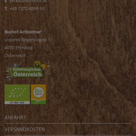
E
.
verkauf@biohof.at
T
.
+43 7272 4859 50
Biohof Achleitner
Unterm Regenbogen 1
4070 Eferding
Österreich
ANFAHRT
VERSANDKOSTEN