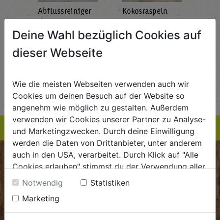
Abflussreiniger
Kokosraspeln
Krä
g
1L
250g
all'
AlmaWin
Rapunzel Naturkost
Sonn
Deine Wahl bezüglich Cookies auf
5,89
€ 5,99
€ 3,99
dieser Webseite
 / STK
€ 5,99 / STK
€ 3,99 / STK
AUF DIE
AUF DIE
Wie die meisten Webseiten verwenden auch wir
TE
EINKAUFSLISTE
EINKAUFSLISTE
E
Cookies um deinen Besuch auf der Website so
angenehm wie möglich zu gestalten. Außerdem
verwenden wir Cookies unserer Partner zu Analyse-
und Marketingzwecken. Durch deine Einwilligung
werden die Daten von Drittanbieter, unter anderem
auch in den USA, verarbeitet. Durch Klick auf "Alle
BIOKISTE
Cookies erlauben" stimmst du der Verwendung aller
Cookies zu. Unter "Details anzeigen" findest du alle
Notwendig
Statistiken
Kundenservice
Infos zu den unterschiedlichen Cookies, du kannst
Marketing
auch entscheiden, welche Cookies du erlauben
Mo - Do: 8.00 - 16.00 Uhr
möchtest.
Fr: 8.00 - 15.00 Uhr