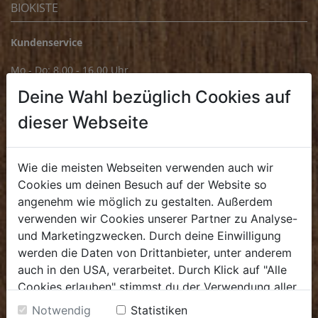
BIOKISTE
Kundenservice
Mo - Do: 8.00 - 16.00 Uhr
Fr: 8.00 - 15.00 Uhr
Deine Wahl bezüglich Cookies auf
E
.
dieBiokiste@biohof.at
dieser Webseite
T
.
+43 7272 2597
Wie die meisten Webseiten verwenden auch wir
FRISCHMARKT
Cookies um deinen Besuch auf der Website so
angenehm wie möglich zu gestalten. Außerdem
verwenden wir Cookies unserer Partner zu Analyse-
Öffnungszeiten
und Marketingzwecken. Durch deine Einwilligung
Mo - Fr: 8.00 - 18.00 Uhr
werden die Daten von Drittanbieter, unter anderem
Sa: 8.00 - 14.00 Uhr
auch in den USA, verarbeitet. Durch Klick auf "Alle
Cookies erlauben" stimmst du der Verwendung aller
Bürozeiten
Cookies zu. Unter "Details anzeigen" findest du alle
Notwendig
Statistiken