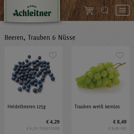
Toggl
navig
Beeren, Trauben & Nüsse
Heidelbeeren 125g
Trauben weiß kernlos
€ 4,29
€ 8,49
€ 4,29 / TAS0125GR
€ 8,49 / KG