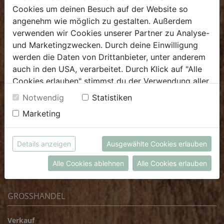
E.
biofrischmarkt@biohof.at
Cookies um deinen Besuch auf der Website so
T
.
+43 7272 4859 70
angenehm wie möglich zu gestalten. Außerdem
verwenden wir Cookies unserer Partner zu Analyse-
und Marketingzwecken. Durch deine Einwilligung
werden die Daten von Drittanbieter, unter anderem
auch in den USA, verarbeitet. Durch Klick auf "Alle
KULINARIUM
Cookies erlauben" stimmst du der Verwendung aller
Cookies zu. Unter "Details anzeigen" findest du alle
Öffnungszeiten
Notwendig
Statistiken
Infos zu den unterschiedlichen Cookies, du kannst
Marketing
Mo - Fr: 8.00 - 14.30 Uhr
auch entscheiden, welche Cookies du erlauben
Sa: 8.00 - 13.30 Uhr
möchtest.
Weitere Informationen findest du in unserer
Details anzeigen
Ausgewählte Cookies erlauben
E.
biokulinarium@biohof.at
Datenschutzerklärung
bzw. im
Impressum
T
.
+43 7272 4859 60
Alle Cookies ablehnen
Alle Cookies erlauben
GROSSHANDEL
Verkauf