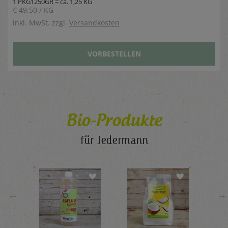
1 PKG1250GR = ca. 1,25 KG
€ 49,50 / KG
inkl. MwSt. zzgl.
Versandkosten
VORBESTELLEN
Bio-Produkte
für Jedermann
←
→