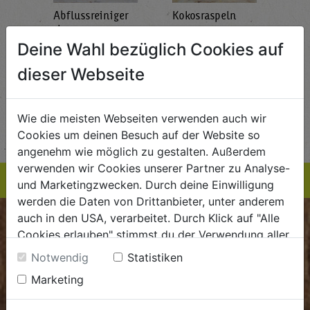
Abflussreiniger
Kokosraspeln
Krä
g
1L
250g
all'
AlmaWin
Rapunzel Naturkost
Sonn
Deine Wahl bezüglich Cookies auf
5,89
€ 5,99
€ 3,99
dieser Webseite
 / STK
€ 5,99 / STK
€ 3,99 / STK
AUF DIE
AUF DIE
Wie die meisten Webseiten verwenden auch wir
TE
EINKAUFSLISTE
EINKAUFSLISTE
E
Cookies um deinen Besuch auf der Website so
angenehm wie möglich zu gestalten. Außerdem
verwenden wir Cookies unserer Partner zu Analyse-
und Marketingzwecken. Durch deine Einwilligung
werden die Daten von Drittanbieter, unter anderem
auch in den USA, verarbeitet. Durch Klick auf "Alle
BIOKISTE
Cookies erlauben" stimmst du der Verwendung aller
Cookies zu. Unter "Details anzeigen" findest du alle
Notwendig
Statistiken
Kundenservice
Infos zu den unterschiedlichen Cookies, du kannst
Marketing
auch entscheiden, welche Cookies du erlauben
Mo - Do: 8.00 - 16.00 Uhr
möchtest.
Fr: 8.00 - 15.00 Uhr