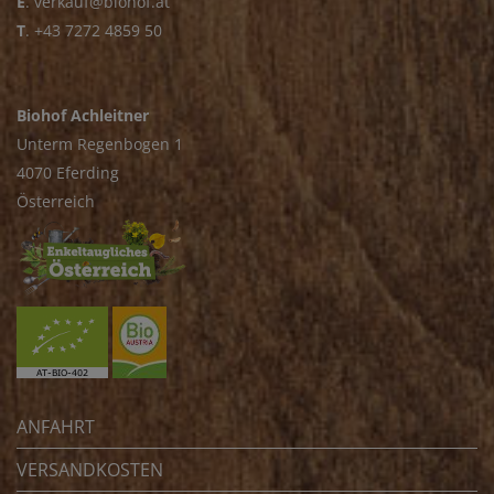
E
.
verkauf@biohof.at
T
.
+43 7272 4859 50
Biohof Achleitner
Unterm Regenbogen 1
4070 Eferding
Österreich
ANFAHRT
VERSANDKOSTEN