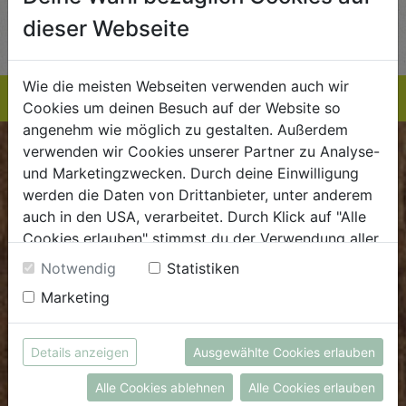
AUF DIE
AUF DIE
dieser Webseite
TE
EINKAUFSLISTE
EINKAUFSLISTE
E
Wie die meisten Webseiten verwenden auch wir
Cookies um deinen Besuch auf der Website so
angenehm wie möglich zu gestalten. Außerdem
verwenden wir Cookies unserer Partner zu Analyse-
BIOKISTE
und Marketingzwecken. Durch deine Einwilligung
werden die Daten von Drittanbieter, unter anderem
Kundenservice
auch in den USA, verarbeitet. Durch Klick auf "Alle
Cookies erlauben" stimmst du der Verwendung aller
Mo - Do: 8.00 - 16.00 Uhr
Cookies zu. Unter "Details anzeigen" findest du alle
Fr: 8.00 - 15.00 Uhr
Notwendig
Statistiken
Infos zu den unterschiedlichen Cookies, du kannst
Marketing
E
.
dieBiokiste@biohof.at
auch entscheiden, welche Cookies du erlauben
T
.
+43 7272 2597
möchtest.
Weitere Informationen findest du in unserer
Details anzeigen
Ausgewählte Cookies erlauben
Datenschutzerklärung
bzw. im
Impressum
FRISCHMARKT
Alle Cookies ablehnen
Alle Cookies erlauben