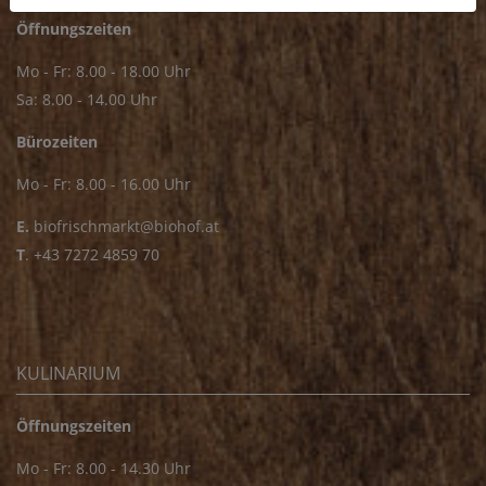
Öffnungszeiten
Mo - Fr: 8.00 - 18.00 Uhr
Sa: 8.00 - 14.00 Uhr
Bürozeiten
Mo - Fr: 8.00 - 16.00 Uhr
E.
biofrischmarkt@biohof.at
T
.
+43 7272 4859 70
KULINARIUM
Öffnungszeiten
Mo - Fr: 8.00 - 14.30 Uhr