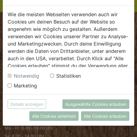
Wie die meisten Webseiten verwenden auch wir
Cookies um deinen Besuch auf der Website so
BIOKISTE
angenehm wie möglich zu gestalten. Außerdem
verwenden wir Cookies unserer Partner zu Analyse-
Kundenservice
und Marketingzwecken. Durch deine Einwilligung
werden die Daten von Drittanbieter, unter anderem
Mo - Do: 8.00 - 16.00 Uhr
auch in den USA, verarbeitet. Durch Klick auf "Alle
Fr: 8.00 - 15.00 Uhr
Cookies erlauben" stimmst du der Verwendung aller
E
.
dieBiokiste@biohof.at
Cookies zu. Unter "Details anzeigen" findest du alle
Notwendig
Statistiken
T
.
+43 7272 2597
Infos zu den unterschiedlichen Cookies, du kannst
Marketing
auch entscheiden, welche Cookies du erlauben
möchtest.
FRISCHMARKT
Weitere Informationen findest du in unserer
Details anzeigen
Ausgewählte Cookies erlauben
Datenschutzerklärung
bzw. im
Impressum
Öffnungszeiten
Alle Cookies ablehnen
Alle Cookies erlauben
Mo - Fr: 8.00 - 18.00 Uhr
Sa: 8.00 - 14.00 Uhr