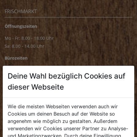
FRISCHMARKT
Öffnungszeiten
Mo - Fr: 8.00 - 18.00 Uhr
Sa: 8.00 - 14.00 Uhr
Bürozeiten
Mo - Fr: 8.00 - 16.00 Uhr
Deine Wahl bezüglich Cookies auf
E.
biofrischmarkt@biohof.at
dieser Webseite
T
.
+43 7272 4859 70
Wie die meisten Webseiten verwenden auch wir
Cookies um deinen Besuch auf der Website so
angenehm wie möglich zu gestalten. Außerdem
KULINARIUM
verwenden wir Cookies unserer Partner zu Analyse-
und Marketingzwecken. Durch deine Einwilligung