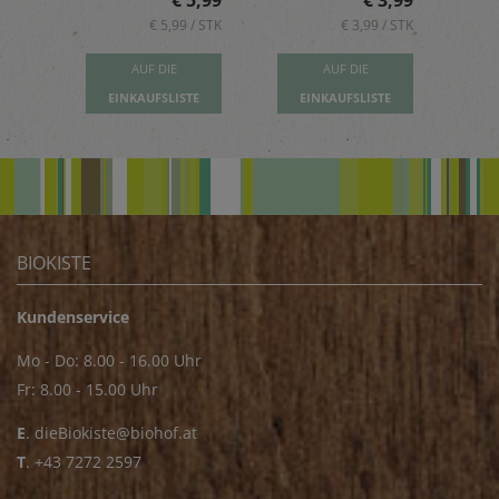
5,89
€ 5,99
€ 3,99
 / STK
€ 5,99 / STK
€ 3,99 / STK
AUF DIE
AUF DIE
TE
EINKAUFSLISTE
EINKAUFSLISTE
E
BIOKISTE
Kundenservice
Mo - Do: 8.00 - 16.00 Uhr
Fr: 8.00 - 15.00 Uhr
E
.
dieBiokiste@biohof.at
T
.
+43 7272 2597