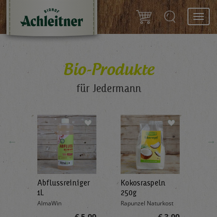
Toggl
navig
Bio-Produkte
für Jedermann
←
→
Abflussreiniger
Kokosraspeln
Krä
g
1L
250g
all'
AlmaWin
Rapunzel Naturkost
Sonn