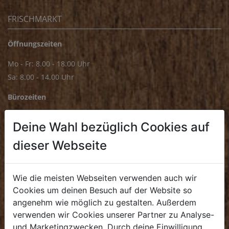
FRISCHMARKT
Öffnungszeiten
Mo - Fr: 8.00 - 18.00 Uhr
Sa: 8.00 - 14.00 Uhr
Bürozeiten
Mo - Fr: 8.00 - 16.00 Uhr
Deine Wahl bezüglich Cookies auf
E.
biofrischmarkt@biohof.at
dieser Webseite
T
.
+43 7272 4859 70
Wie die meisten Webseiten verwenden auch wir
Cookies um deinen Besuch auf der Website so
angenehm wie möglich zu gestalten. Außerdem
KULINARIUM
verwenden wir Cookies unserer Partner zu Analyse-
und Marketingzwecken. Durch deine Einwilligung