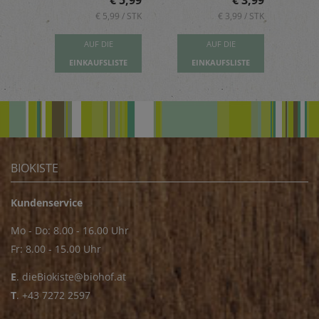
5,89
€ 5,99
€ 3,99
 / STK
€ 5,99 / STK
€ 3,99 / STK
AUF DIE
AUF DIE
TE
EINKAUFSLISTE
EINKAUFSLISTE
E
BIOKISTE
Kundenservice
Mo - Do: 8.00 - 16.00 Uhr
Fr: 8.00 - 15.00 Uhr
E
.
dieBiokiste@biohof.at
T
.
+43 7272 2597