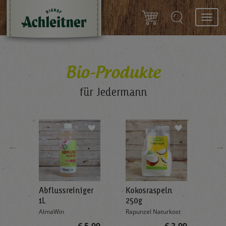
Toggl
navig
Bio-Produkte
für Jedermann
←
→
Abflussreiniger
Kokosraspeln
Krä
g
1L
250g
all'
AlmaWin
Rapunzel Naturkost
Sonn