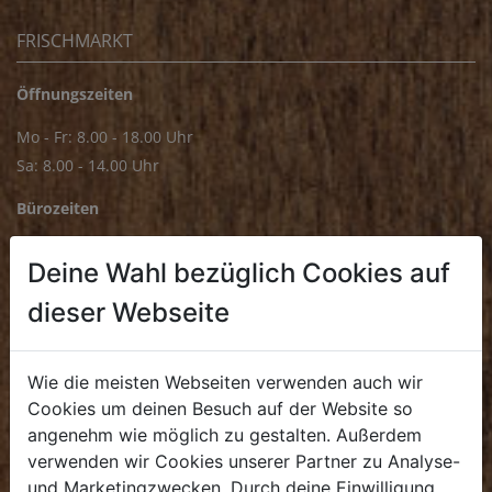
FRISCHMARKT
Öffnungszeiten
Mo - Fr: 8.00 - 18.00 Uhr
Sa: 8.00 - 14.00 Uhr
Bürozeiten
Mo - Fr: 8.00 - 16.00 Uhr
Deine Wahl bezüglich Cookies auf
E.
biofrischmarkt@biohof.at
dieser Webseite
T
.
+43 7272 4859 70
Wie die meisten Webseiten verwenden auch wir
Cookies um deinen Besuch auf der Website so
angenehm wie möglich zu gestalten. Außerdem
KULINARIUM
verwenden wir Cookies unserer Partner zu Analyse-
und Marketingzwecken. Durch deine Einwilligung