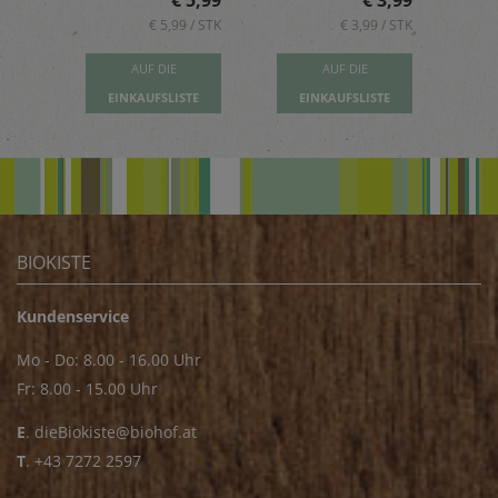
5,89
€ 5,99
€ 3,99
 / STK
€ 5,99 / STK
€ 3,99 / STK
AUF DIE
AUF DIE
TE
EINKAUFSLISTE
EINKAUFSLISTE
E
BIOKISTE
Kundenservice
Mo - Do: 8.00 - 16.00 Uhr
Fr: 8.00 - 15.00 Uhr
E
.
dieBiokiste@biohof.at
T
.
+43 7272 2597