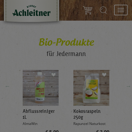
Toggl
navig
Bio-Produkte
für Jedermann
←
→
Abflussreiniger
Kokosraspeln
Krä
g
1L
250g
all'
AlmaWin
Rapunzel Naturkost
Sonn