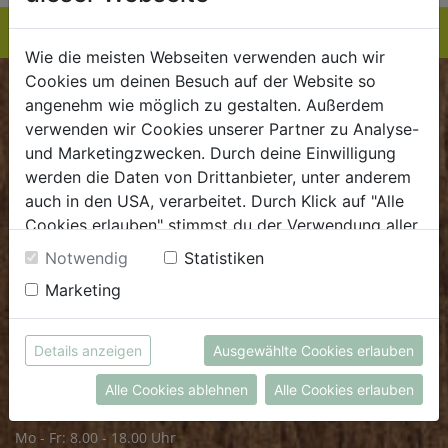
Wie die meisten Webseiten verwenden auch wir
Cookies um deinen Besuch auf der Website so
BIOKISTE
angenehm wie möglich zu gestalten. Außerdem
verwenden wir Cookies unserer Partner zu Analyse-
Kundenservice
und Marketingzwecken. Durch deine Einwilligung
werden die Daten von Drittanbieter, unter anderem
Mo - Do: 8.00 - 16.00 Uhr
auch in den USA, verarbeitet. Durch Klick auf "Alle
Fr: 8.00 - 15.00 Uhr
Cookies erlauben" stimmst du der Verwendung aller
Cookies zu. Unter "Details anzeigen" findest du alle
E
.
dieBiokiste@biohof.at
Notwendig
Statistiken
Infos zu den unterschiedlichen Cookies, du kannst
T
.
+43 7272 2597
Marketing
auch entscheiden, welche Cookies du erlauben
möchtest.
Weitere Informationen findest du in unserer
FRISCHMARKT
Details anzeigen
Ausgewählte Cookies erlauben
Datenschutzerklärung
bzw. im
Impressum
Alle Cookies ablehnen
Alle Cookies erlauben
Öffnungszeiten
Mo - Fr: 8.00 - 18.00 Uhr