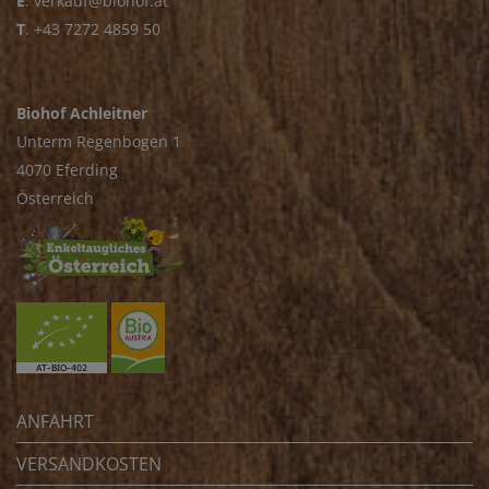
E
.
verkauf@biohof.at
T
.
+43 7272 4859 50
Biohof Achleitner
Unterm Regenbogen 1
4070 Eferding
Österreich
ANFAHRT
VERSANDKOSTEN