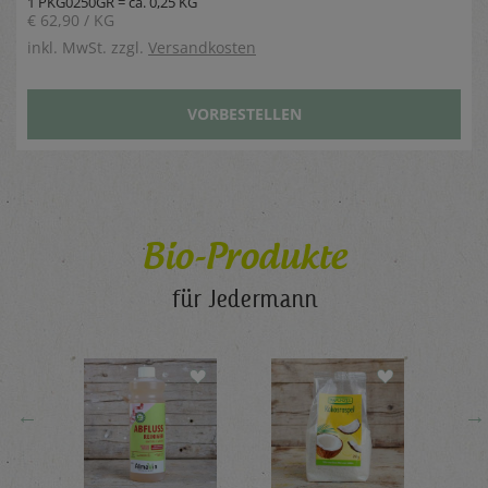
1 PKG0250GR = ca. 0,25 KG
€ 62,90 / KG
inkl. MwSt. zzgl.
Versandkosten
VORBESTELLEN
Bio-Produkte
für Jedermann
←
→