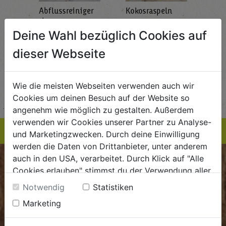
Abflussreiniger
Kokosraspeln
Krä
g
1L
250g
all'
AlmaWin
Rapunzel Naturkost
Sonn
Deine Wahl bezüglich Cookies auf
5,89
€ 5,99
€ 3,99
dieser Webseite
 / STK
€ 5,99 / STK
€ 3,99 / STK
AUF DIE
AUF DIE
Wie die meisten Webseiten verwenden auch wir
TE
EINKAUFSLISTE
EINKAUFSLISTE
E
Cookies um deinen Besuch auf der Website so
angenehm wie möglich zu gestalten. Außerdem
verwenden wir Cookies unserer Partner zu Analyse-
und Marketingzwecken. Durch deine Einwilligung
werden die Daten von Drittanbieter, unter anderem
auch in den USA, verarbeitet. Durch Klick auf "Alle
BIOKISTE
Cookies erlauben" stimmst du der Verwendung aller
Cookies zu. Unter "Details anzeigen" findest du alle
Notwendig
Statistiken
Kundenservice
Infos zu den unterschiedlichen Cookies, du kannst
Marketing
auch entscheiden, welche Cookies du erlauben
Mo - Do: 8.00 - 16.00 Uhr
möchtest.
Fr: 8.00 - 15.00 Uhr