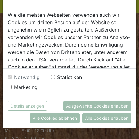
Wie die meisten Webseiten verwenden auch wir
Cookies um deinen Besuch auf der Website so
BIOKISTE
angenehm wie möglich zu gestalten. Außerdem
verwenden wir Cookies unserer Partner zu Analyse-
Kundenservice
und Marketingzwecken. Durch deine Einwilligung
werden die Daten von Drittanbieter, unter anderem
Mo - Do: 8.00 - 16.00 Uhr
auch in den USA, verarbeitet. Durch Klick auf "Alle
Fr: 8.00 - 15.00 Uhr
Cookies erlauben" stimmst du der Verwendung aller
E
.
dieBiokiste@biohof.at
Cookies zu. Unter "Details anzeigen" findest du alle
Notwendig
Statistiken
T
.
+43 7272 2597
Infos zu den unterschiedlichen Cookies, du kannst
Marketing
auch entscheiden, welche Cookies du erlauben
möchtest.
FRISCHMARKT
Weitere Informationen findest du in unserer
Details anzeigen
Ausgewählte Cookies erlauben
Datenschutzerklärung
bzw. im
Impressum
Öffnungszeiten
Alle Cookies ablehnen
Alle Cookies erlauben
Mo - Fr: 8.00 - 18.00 Uhr
Sa: 8.00 - 14.00 Uhr