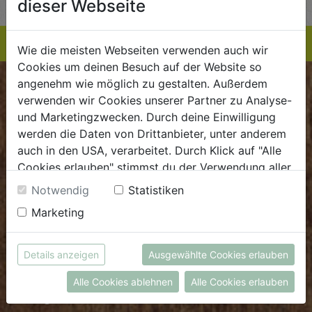
dieser Webseite
Wie die meisten Webseiten verwenden auch wir
Cookies um deinen Besuch auf der Website so
angenehm wie möglich zu gestalten. Außerdem
BIOKISTE
verwenden wir Cookies unserer Partner zu Analyse-
und Marketingzwecken. Durch deine Einwilligung
Kundenservice
werden die Daten von Drittanbieter, unter anderem
auch in den USA, verarbeitet. Durch Klick auf "Alle
Mo - Do: 8.00 - 16.00 Uhr
Cookies erlauben" stimmst du der Verwendung aller
Fr: 8.00 - 15.00 Uhr
Cookies zu. Unter "Details anzeigen" findest du alle
Notwendig
Statistiken
E
.
dieBiokiste@biohof.at
Infos zu den unterschiedlichen Cookies, du kannst
Marketing
T
.
+43 7272 2597
auch entscheiden, welche Cookies du erlauben
möchtest.
Weitere Informationen findest du in unserer
Details anzeigen
Ausgewählte Cookies erlauben
FRISCHMARKT
Datenschutzerklärung
bzw. im
Impressum
Alle Cookies ablehnen
Alle Cookies erlauben
Öffnungszeiten