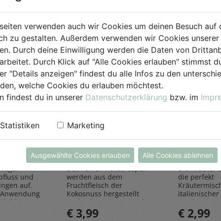
seiten verwenden auch wir Cookies um deinen Besuch auf 
h zu gestalten. Außerdem verwenden wir Cookies unserer 
. Durch deine Einwilligung werden die Daten von Drittanb
arbeitet. Durch Klick auf "Alle Cookies erlauben" stimmst
er "Details anzeigen" findest du alle Infos zu den untersch
iden, welche Cookies du erlauben möchtest.
n findest du in unserer
Datenschutzerklärung
bzw. im
Impr
einiger
Kokosraspeln
Kräuter
Statistiken
Marketing
250g
all'Itali
Rapunzel Naturkost
Sonnentor
Ausgewählte Cookies erlauben
Alle Cookies ablehnen
iniger
Den feinen Kokosraspeln
Die Kräuter al
bfluss und
werden aus dem
die perfekt
ungen auf.
Fruchtfleisch der
Kräutermisc
 Anwendung
Kokosnuss hergestellt
italienischer 
sbildung
und geben einen Hauch
rundet Pizze
€ 3,99
€ 2,99
Exotik in köstliche Kuchen
und Pastager
& Kekse