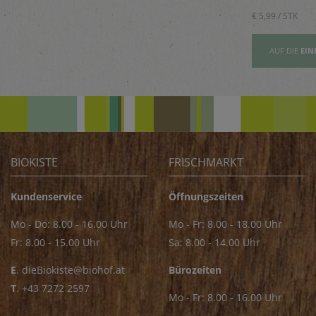
Saucen
€ 5,89 / STK
€ 5,99 / STK
AUFSLISTE
AUF DIE
EINKAUFSLISTE
AUF DIE
EIN
BIOKISTE
FRISCHMARKT
Kundenservice
Öffnungszeiten
Mo - Do: 8.00 - 16.00 Uhr
Mo - Fr: 8.00 - 18.00 Uhr
Fr: 8.00 - 15.00 Uhr
Sa: 8.00 - 14.00 Uhr
E
.
dieBiokiste@biohof.at
Bürozeiten
T
.
+43 7272 2597
Mo - Fr: 8.00 - 16.00 Uhr