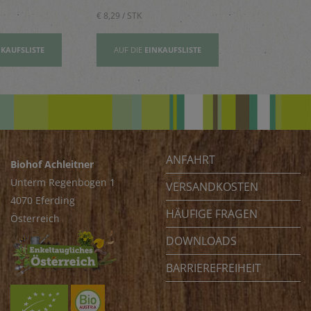
€ 8,29 / STK
€ 2,80 / STK
NKAUFSLISTE
AUF DIE
EINKAUFSLISTE
AUF DIE
EI
ANFAHRT
Biohof Achleitner
Unterm Regenbogen 1
VERSANDKOSTEN
4070 Eferding
HÄUFIGE FRAGEN
Österreich
DOWNLOADS
BARRIEREFREIHEIT