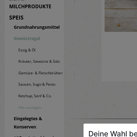
MILCHPRODUKTE
SPEIS
Grundnahrungsmittel
Gewürzregal
Essig & Öl
Kräuter, Gewürze & Salz
Gemüse- & Fleischbrühen
Saucen, Sugo & Pesto
Ketchup, Senf & Co.
Alle anzeigen
Eingelegtes &
Konserven
Deine Wahl be