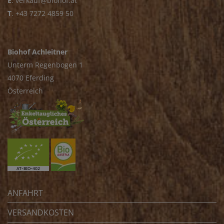
E
.
verkauf@biohof.at
T
.
+43 7272 4859 50
Biohof Achleitner
Unterm Regenbogen 1
4070 Eferding
Österreich
ANFAHRT
VERSANDKOSTEN