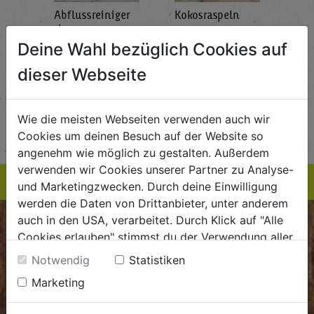
Abflussreiniger
Kokosraspeln
Krä
g
1L
250g
all'
AlmaWin
Rapunzel Naturkost
Sonn
Deine Wahl bezüglich Cookies auf
5,89
€ 5,99
€ 3,99
dieser Webseite
 / STK
€ 5,99 / STK
€ 3,99 / STK
AUF DIE
AUF DIE
Wie die meisten Webseiten verwenden auch wir
TE
EINKAUFSLISTE
EINKAUFSLISTE
E
Cookies um deinen Besuch auf der Website so
angenehm wie möglich zu gestalten. Außerdem
verwenden wir Cookies unserer Partner zu Analyse-
und Marketingzwecken. Durch deine Einwilligung
werden die Daten von Drittanbieter, unter anderem
auch in den USA, verarbeitet. Durch Klick auf "Alle
BIOKISTE
Cookies erlauben" stimmst du der Verwendung aller
Cookies zu. Unter "Details anzeigen" findest du alle
Notwendig
Statistiken
Kundenservice
Infos zu den unterschiedlichen Cookies, du kannst
Marketing
auch entscheiden, welche Cookies du erlauben
Mo - Do: 8.00 - 16.00 Uhr
möchtest.
Fr: 8.00 - 15.00 Uhr