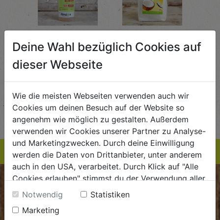
Abflussreiniger
Kokosraspeln
Krä
g
1L
250g
all'
Deine Wahl bezüglich Cookies auf
AlmaWin
Rapunzel Naturkost
Sonn
dieser Webseite
5,89
€ 5,99
€ 3,99
 / STK
€ 5,99 / STK
€ 3,99 / STK
Wie die meisten Webseiten verwenden auch wir
AUF DIE
AUF DIE
Cookies um deinen Besuch auf der Website so
TE
EINKAUFSLISTE
EINKAUFSLISTE
E
angenehm wie möglich zu gestalten. Außerdem
verwenden wir Cookies unserer Partner zu Analyse-
und Marketingzwecken. Durch deine Einwilligung
werden die Daten von Drittanbieter, unter anderem
auch in den USA, verarbeitet. Durch Klick auf "Alle
Cookies erlauben" stimmst du der Verwendung aller
BIOKISTE
Cookies zu. Unter "Details anzeigen" findest du alle
Notwendig
Statistiken
Infos zu den unterschiedlichen Cookies, du kannst
Kundenservice
Marketing
auch entscheiden, welche Cookies du erlauben