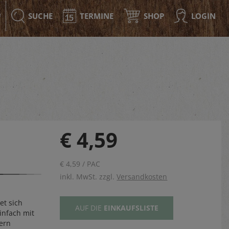
SUCHE
TERMINE
SHOP
LOGIN
F
€ 4,59
€ 4,59 / PAC
inkl. MwSt. zzgl.
Versandkosten
et sich
AUF DIE
EINKAUFSLISTE
infach mit
ern