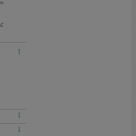
en
AC