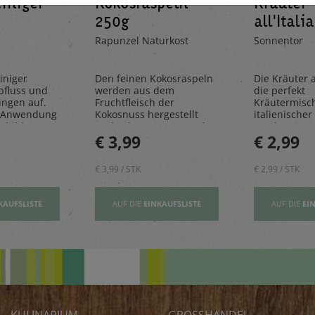
einiger
Kokosraspeln
Kräuter
250g
all'Itali
Rapunzel Naturkost
Sonnentor
iniger
Den feinen Kokosraspeln
Die Kräuter al
bfluss und
werden aus dem
die perfekt
ungen auf.
Fruchtfleisch der
Kräutermisc
 Anwendung
Kokosnuss hergestellt
italienischer 
sbildung
und geben einen Hauch
rundet Pizze
€ 3,99
€ 2,99
Exotik in köstliche Kuchen
und Pastager
& Kekse
€ 3,99 / STK
€ 2,99 / STK
KAUFSLISTE
AUF DIE
EINKAUFSLISTE
AUF DIE
EI