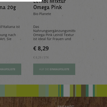
Leinöl Mixtur
Limona
ana 20g
Omega Pink
Mandar
100ml
330ml
Bio Planete
Pedacola
l'Italiana ist
Das
Die Limona
Nahrungsergänzungsmittel
aus frische
hung nach
Omega Pink Leinöl Textur
Mandarinen
Art. Sie
ist ideal für Frauen und
natürlichen 
n, Risottos
Mädchen – reich an
perfekt für 
€ 8,29
€ 2,80
ichte ab.
Vitamin E und wertovllen
Tage.
Omega-3-Fettsäuren
€ 8,29 / STK
€ 2,80 / STK
NKAUFSLISTE
AUF DIE
EINKAUFSLISTE
AUF DIE
EI