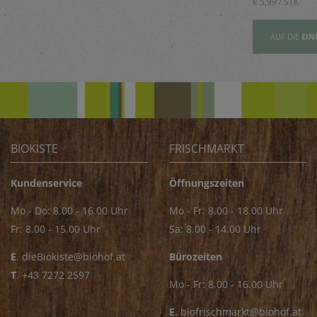
€ 5,89 / STK
€ 5,99 / STK
AUFSLISTE
AUF DIE
EINKAUFSLISTE
AUF DIE
EIN
BIOKISTE
FRISCHMARKT
Kundenservice
Öffnungszeiten
Mo - Do: 8.00 - 16.00 Uhr
Mo - Fr: 8.00 - 18.00 Uhr
Fr: 8.00 - 15.00 Uhr
Sa: 8.00 - 14.00 Uhr
E
.
dieBiokiste@biohof.at
Bürozeiten
T
.
+43 7272 2597
Mo - Fr: 8.00 - 16.00 Uhr
E.
biofrischmarkt@biohof.at