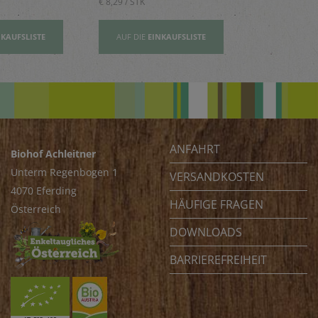
€ 8,29 / STK
€ 2,80 / STK
NKAUFSLISTE
AUF DIE
EINKAUFSLISTE
AUF DIE
EI
ANFAHRT
Biohof Achleitner
Unterm Regenbogen 1
VERSANDKOSTEN
4070 Eferding
HÄUFIGE FRAGEN
Österreich
DOWNLOADS
BARRIEREFREIHEIT