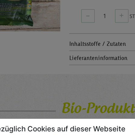
–
+
1
S
Inhaltsstoffe / Zutaten
Lieferanteninformation
Bio-Produkt
für Jedermann
züglich Cookies auf dieser Webseite