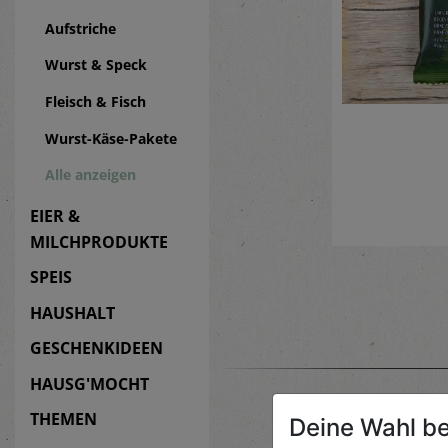
Aufstriche
Wurst & Speck
Fleisch & Fisch
Wurst-Käse-Pakete
Alle anzeigen
EIER &
MILCHPRODUKTE
SPEIS
HAUSHALT
GESCHENKIDEEN
HAUSG'MOCHT
THEMEN
Deine Wahl be