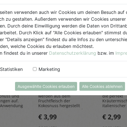
seiten verwenden auch wir Cookies um deinen Besuch auf 
h zu gestalten. Außerdem verwenden wir Cookies unserer 
. Durch deine Einwilligung werden die Daten von Drittanb
arbeitet. Durch Klick auf "Alle Cookies erlauben" stimmst
er "Details anzeigen" findest du alle Infos zu den untersch
iden, welche Cookies du erlauben möchtest.
n findest du in unserer
Datenschutzerklärung
bzw. im
Impr
einiger
Kokosraspeln
Kräuter
250g
all'Itali
Statistiken
Marketing
Rapunzel Naturkost
Sonnentor
Ausgewählte Cookies erlauben
Alle Cookies ablehnen
iniger
Den feinen Kokosraspeln
Die Kräuter al
bfluss und
werden aus dem
die perfekt
ungen auf.
Fruchtfleisch der
Kräutermisc
 Anwendung
Kokosnuss hergestellt
italienischer 
sbildung
und geben einen Hauch
rundet Pizze
€ 3,99
€ 2,99
Exotik in köstliche Kuchen
und Pastager
& Kekse