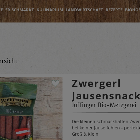
TE
FRISCHMARKT
KULINARIUM
LANDWIRTSCHAFT
REZEPTE
BIOHO
rsicht
Zwergerl
Jausensnack
Juffinger Bio-Metzgerei
Die kleinen schmackhaften Zwer
bei keiner Jause fehlen - perfekt
Groß & Klein