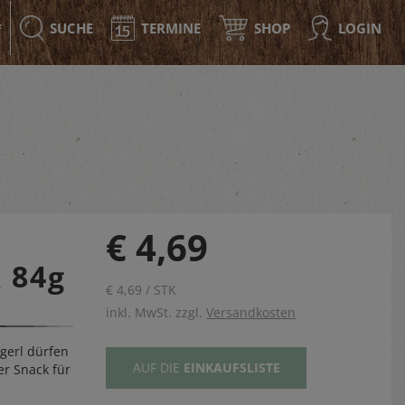
SUCHE
TERMINE
SHOP
LOGIN
F
€ 4,69
 84g
€ 4,69 / STK
inkl. MwSt. zzgl.
Versandkosten
gerl dürfen
AUF DIE
EINKAUFSLISTE
er Snack für