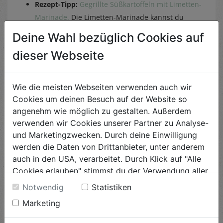
Rezept-Tipp:
Gegrillte Süßkartoffeln mit Limetten-
Marinade.
Die Limetten-Marinade kannst du
natürlich für Allerlei Gemüse verwenden. Sie
Deine Wahl bezüglich Cookies auf
schmeckt besonders leicht durch die verwendete
dieser Webseite
Limette und
hochwertiges Olivenöl.
Wie du siehst, ist vegetarisch grillen oder manchmal
Wie die meisten Webseiten verwenden auch wir
auch vegan vielseitig, bunt und ein echtes
Cookies um deinen Besuch auf der Website so
Geschmackserlebnis. Du möchtest über aktuelle Rezepte
angenehm wie möglich zu gestalten. Außerdem
auf den laufenden bleiben? Dann wirf einen Blick auf
verwenden wir Cookies unserer Partner zu Analyse-
unsere Rezepte Sammlung oder folge uns auf
Facebook
und Marketingzwecken. Durch deine Einwilligung
und
Instagram
. Neben klassischen Grillrezepten wie
werden die Daten von Drittanbieter, unter anderem
Zucchini-Nudeln findest du dort auch außergewöhnliche
auch in den USA, verarbeitet. Durch Klick auf "Alle
Rezepte wie
„pinkes Naanbrot“
und
„Yacon-Apfelpuffer“
.
Cookies erlauben" stimmst du der Verwendung aller
Cookies zu. Unter "Details anzeigen" findest du alle
Notwendig
Statistiken
Infos zu den unterschiedlichen Cookies, du kannst
Marketing
auch entscheiden, welche Cookies du erlauben
ZU DEN REZEPTEN
möchtest.