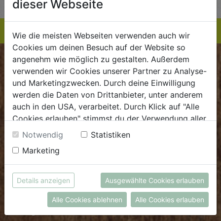
dieser Webseite
Wie die meisten Webseiten verwenden auch wir
Cookies um deinen Besuch auf der Website so
angenehm wie möglich zu gestalten. Außerdem
BIOKISTE
verwenden wir Cookies unserer Partner zu Analyse-
und Marketingzwecken. Durch deine Einwilligung
Kundenservice
werden die Daten von Drittanbieter, unter anderem
auch in den USA, verarbeitet. Durch Klick auf "Alle
Mo - Do: 8.00 - 16.00 Uhr
Cookies erlauben" stimmst du der Verwendung aller
Fr: 8.00 - 15.00 Uhr
Cookies zu. Unter "Details anzeigen" findest du alle
Notwendig
Statistiken
E
.
dieBiokiste@biohof.at
Infos zu den unterschiedlichen Cookies, du kannst
Marketing
T
.
+43 7272 2597
auch entscheiden, welche Cookies du erlauben
möchtest.
Weitere Informationen findest du in unserer
Details anzeigen
Ausgewählte Cookies erlauben
FRISCHMARKT
Datenschutzerklärung
bzw. im
Impressum
Alle Cookies ablehnen
Alle Cookies erlauben
Öffnungszeiten