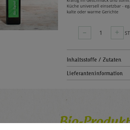
kräftig im Geschmack und somit 
Küche universell einsetzbar - eg
kalte oder warme Gerichte
–
+
1
S
Inhaltsstoffe / Zutaten
Lieferanteninformation
Bio-Produkt