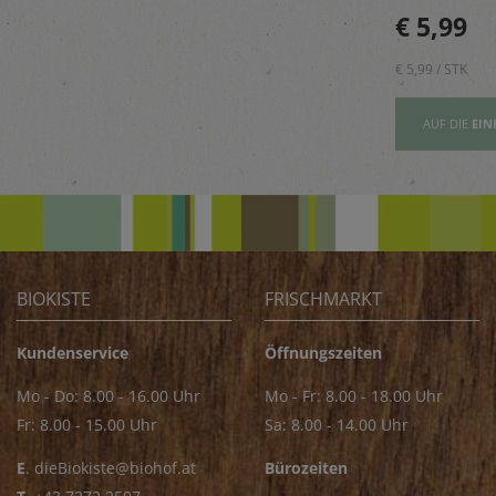
beugt Geruch
Golija-Gebirges - perfekt
€ 5,89
€ 5,99
vor.
zum Verfeinern von z.B.
Saucen
€ 5,89 / STK
€ 5,99 / STK
AUFSLISTE
AUF DIE
EINKAUFSLISTE
AUF DIE
EIN
BIOKISTE
FRISCHMARKT
Kundenservice
Öffnungszeiten
Mo - Do: 8.00 - 16.00 Uhr
Mo - Fr: 8.00 - 18.00 Uhr
Fr: 8.00 - 15.00 Uhr
Sa: 8.00 - 14.00 Uhr
E
.
dieBiokiste@biohof.at
Bürozeiten