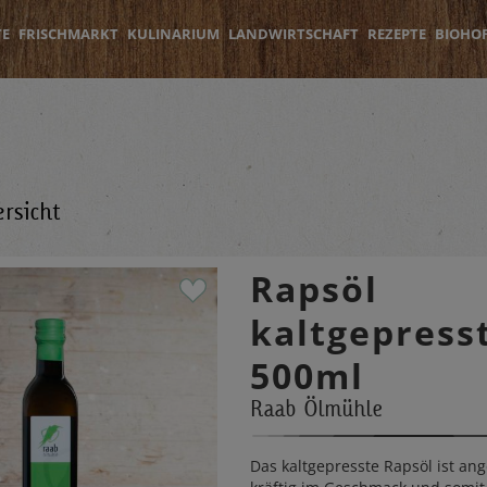
TE
FRISCHMARKT
KULINARIUM
LANDWIRTSCHAFT
REZEPTE
BIOHO
rsicht
Rapsöl
kaltgepress
500ml
Raab Ölmühle
Das kaltgepresste Rapsöl ist a