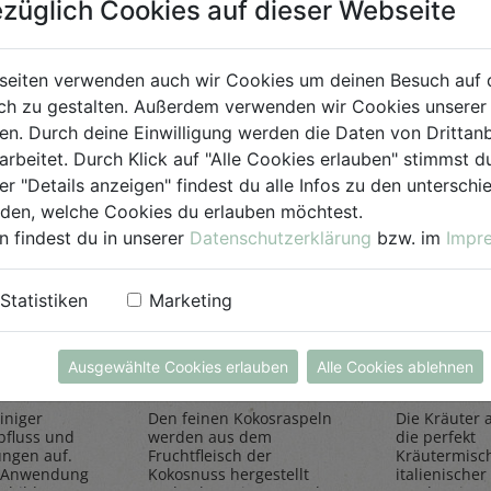
züglich Cookies auf dieser Webseite
für Jedermann
seiten verwenden auch wir Cookies um deinen Besuch auf 
h zu gestalten. Außerdem verwenden wir Cookies unserer 
. Durch deine Einwilligung werden die Daten von Drittanb
arbeitet. Durch Klick auf "Alle Cookies erlauben" stimmst
er "Details anzeigen" findest du alle Infos zu den untersch
iden, welche Cookies du erlauben möchtest.
n findest du in unserer
Datenschutzerklärung
bzw. im
Impr
einiger
Kokosraspeln
Kräuter
Statistiken
Marketing
250g
all'Itali
Rapunzel Naturkost
Sonnentor
Ausgewählte Cookies erlauben
Alle Cookies ablehnen
iniger
Den feinen Kokosraspeln
Die Kräuter al
bfluss und
werden aus dem
die perfekt
ungen auf.
Fruchtfleisch der
Kräutermisc
 Anwendung
Kokosnuss hergestellt
italienischer 