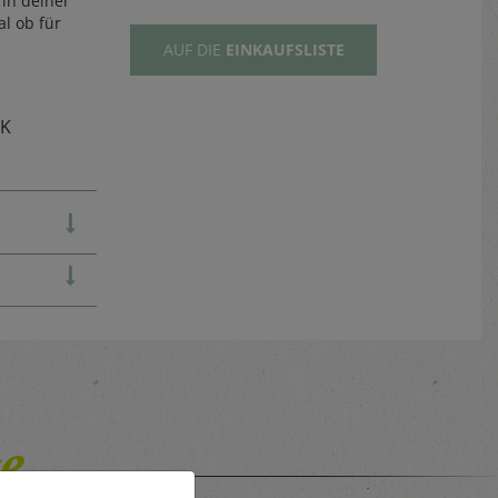
in deiner
al ob für
AUF DIE
EINKAUFSLISTE
TK
e