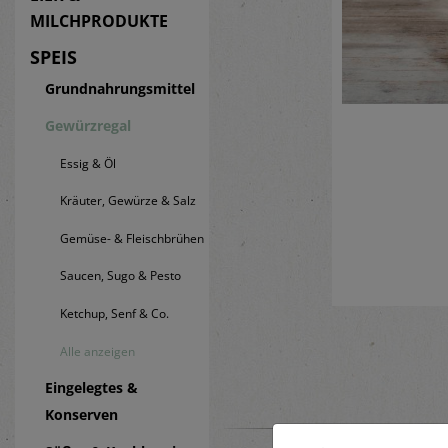
MILCHPRODUKTE
SPEIS
Grundnahrungsmittel
Gewürzregal
Essig & Öl
Kräuter, Gewürze & Salz
Gemüse- & Fleischbrühen
Saucen, Sugo & Pesto
Ketchup, Senf & Co.
Alle anzeigen
Eingelegtes &
Konserven