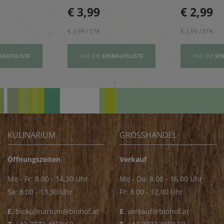
sbildung
und geben einen Hauch
rundet Pizze
€ 3,99
€ 2,99
Exotik in köstliche Kuchen
und Pastager
& Kekse
€ 3,99 / STK
€ 2,99 / STK
KAUFSLISTE
AUF DIE
EINKAUFSLISTE
AUF DIE
EI
KULINARIUM
GROSSHANDEL
Öffnungszeiten
Verkauf
Mo - Fr: 8.00 - 14.30 Uhr
Mo - Do: 8.00 - 16.00 Uhr
Sa: 8.00 - 13.30 Uhr
Fr: 8.00 - 12.00 Uhr
E.
biokulinarium@biohof.at
E
.
verkauf@biohof.at