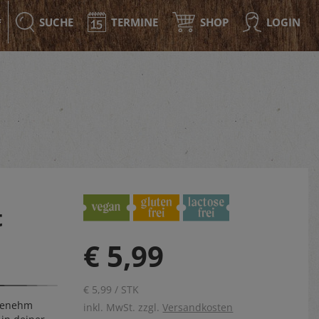
SUCHE
TERMINE
SHOP
LOGIN
F
t
€ 5,99
€ 5,99 / STK
ngenehm
inkl. MwSt. zzgl.
Versandkosten