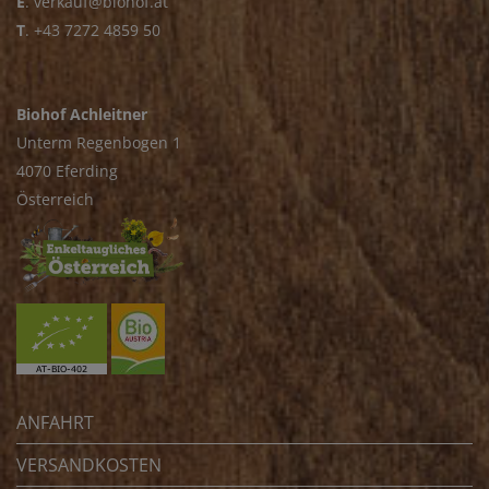
E
.
verkauf@biohof.at
T
.
+43 7272 4859 50
Biohof Achleitner
Unterm Regenbogen 1
4070 Eferding
Österreich
ANFAHRT
VERSANDKOSTEN