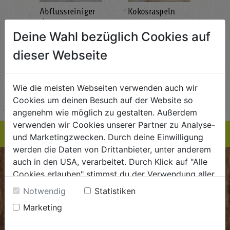
Abflussreiniger
Kokosraspeln
Krä
g
1L
250g
all'
AlmaWin
Rapunzel Naturkost
Sonn
Deine Wahl bezüglich Cookies auf
5,89
€ 5,99
€ 3,99
dieser Webseite
 / STK
€ 5,99 / STK
€ 3,99 / STK
AUF DIE
AUF DIE
Wie die meisten Webseiten verwenden auch wir
TE
EINKAUFSLISTE
EINKAUFSLISTE
E
Cookies um deinen Besuch auf der Website so
angenehm wie möglich zu gestalten. Außerdem
verwenden wir Cookies unserer Partner zu Analyse-
und Marketingzwecken. Durch deine Einwilligung
werden die Daten von Drittanbieter, unter anderem
auch in den USA, verarbeitet. Durch Klick auf "Alle
BIOKISTE
Cookies erlauben" stimmst du der Verwendung aller
Cookies zu. Unter "Details anzeigen" findest du alle
Notwendig
Statistiken
Kundenservice
Infos zu den unterschiedlichen Cookies, du kannst
Marketing
auch entscheiden, welche Cookies du erlauben
Mo - Do: 8.00 - 16.00 Uhr
möchtest.
Fr: 8.00 - 15.00 Uhr