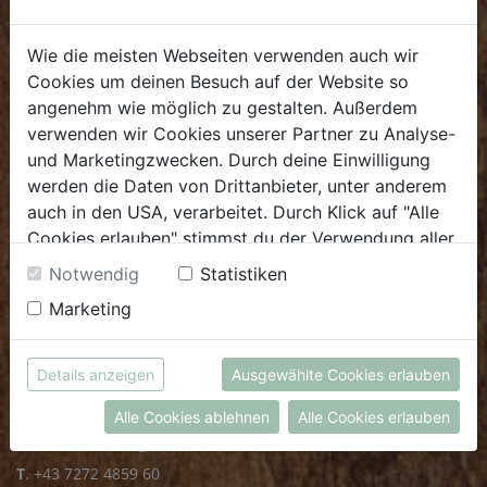
Sa: 8.00 - 14.00 Uhr
Bürozeiten
Wie die meisten Webseiten verwenden auch wir
Cookies um deinen Besuch auf der Website so
Mo - Fr: 8.00 - 16.00 Uhr
angenehm wie möglich zu gestalten. Außerdem
E.
biofrischmarkt@biohof.at
verwenden wir Cookies unserer Partner zu Analyse-
und Marketingzwecken. Durch deine Einwilligung
T
.
+43 7272 4859 70
werden die Daten von Drittanbieter, unter anderem
auch in den USA, verarbeitet. Durch Klick auf "Alle
Cookies erlauben" stimmst du der Verwendung aller
Cookies zu. Unter "Details anzeigen" findest du alle
Notwendig
Statistiken
KULINARIUM
Infos zu den unterschiedlichen Cookies, du kannst
Marketing
auch entscheiden, welche Cookies du erlauben
Öffnungszeiten
möchtest.
Weitere Informationen findest du in unserer
Mo - Fr: 8.00 - 14.30 Uhr
Details anzeigen
Ausgewählte Cookies erlauben
Datenschutzerklärung
bzw. im
Impressum
Sa: 8.00 - 13.30 Uhr
Alle Cookies ablehnen
Alle Cookies erlauben
E.
biokulinarium@biohof.at
T
.
+43 7272 4859 60