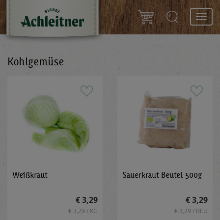
Toggl
navig
Kohlgemüse
Weißkraut
Sauerkraut Beutel 500g
€ 3,29
€ 3,29
€ 3,29 / KG
€ 3,29 / BEU