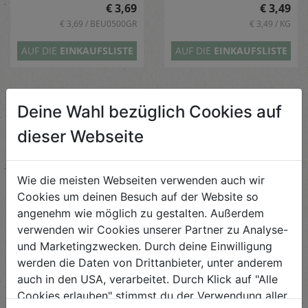
€ 3,69
€ 3,49
€ 3,69 / BEU0500GR
€ 3,49 / KG
AUF DIE
EINKAUFSLISTE
AUF DIE
EINKAUFSLISTE
Deine Wahl bezüglich Cookies auf
dieser Webseite
Wie die meisten Webseiten verwenden auch wir
Cookies um deinen Besuch auf der Website so
angenehm wie möglich zu gestalten. Außerdem
Goldrüben
Ingwer
verwenden wir Cookies unserer Partner zu Analyse-
und Marketingzwecken. Durch deine Einwilligung
€ 3,49
€ 1,12
werden die Daten von Drittanbieter, unter anderem
€ 3,49 / KG
€ 1,12 / 100g
auch in den USA, verarbeitet. Durch Klick auf "Alle
Cookies erlauben" stimmst du der Verwendung aller
AUF DIE
EINKAUFSLISTE
AUF DIE
EINKAUFSLISTE