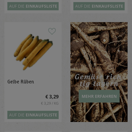
AUF DIE
EINKAUFSLISTE
AUF DIE
EINKAUFSLISTE
Ge­mü­se rich­
Gelbe Rüben
tig la­gern
€ 3,29
MEHR ERFAHREN
€ 3,29 / KG
AUF DIE
EINKAUFSLISTE