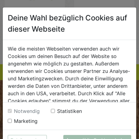
Rucola
Chicoree
Deine Wahl bezüglich Cookies auf
dieser Webseite
€ 3,49
€ 1,29
€ 3,49 / TAS0125GR
€ 1,29 / 100g
AUF DIE
EINKAUFSLISTE
AUF DIE
EINKAUFSLISTE
Wie die meisten Webseiten verwenden auch wir
Cookies um deinen Besuch auf der Website so
angenehm wie möglich zu gestalten. Außerdem
verwenden wir Cookies unserer Partner zu Analyse-
und Marketingzwecken. Durch deine Einwilligung
werden die Daten von Drittanbieter, unter anderem
BIOKISTE
auch in den USA, verarbeitet. Durch Klick auf "Alle
Cookies erlauben" stimmst du der Verwendung aller
Cookies zu. Unter "Details anzeigen" findest du alle
Kundenservice
Notwendig
Statistiken
Infos zu den unterschiedlichen Cookies, du kannst
Mo - Do: 8.00 - 16.00 Uhr
Marketing
auch entscheiden, welche Cookies du erlauben
Fr: 8.00 - 15.00 Uhr
möchtest.
Weitere Informationen findest du in unserer