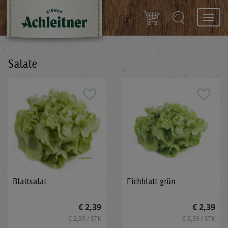
Toggl
navig
Salate
Blattsalat
Eichblatt grün
€ 2,39
€ 2,39
€ 2,39 / STK
€ 2,39 / STK