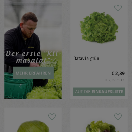
Der erste "Kli­
Batavia grün
ma­sa­lat"
€ 2,39
MEHR ERFAHREN
€ 2,39 / STK
AUF DIE
EINKAUFSLISTE