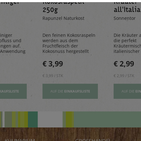
einiger
Kokosraspeln
Kräuter
250g
all'Itali
Rapunzel Naturkost
Sonnentor
iniger
Den feinen Kokosraspeln
Die Kräuter al
bfluss und
werden aus dem
die perfekt
ungen auf.
Fruchtfleisch der
Kräutermisc
 Anwendung
Kokosnuss hergestellt
italienischer 
sbildung
und geben einen Hauch
rundet Pizze
€ 3,99
€ 2,99
Exotik in köstliche Kuchen
und Pastager
& Kekse
€ 3,99 / STK
€ 2,99 / STK
KAUFSLISTE
AUF DIE
EINKAUFSLISTE
AUF DIE
EI