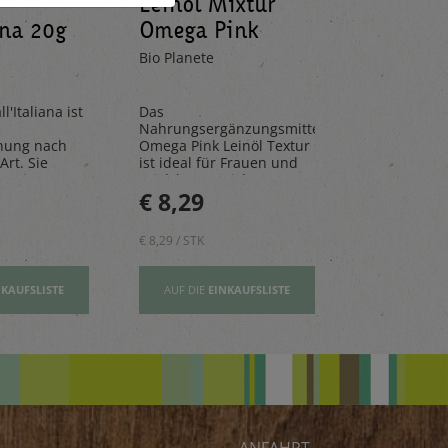
Leinöl Mixtur
Limona
ana 20g
Omega Pink
Mandar
100ml
330ml
Bio Planete
Pedacola
l'Italiana ist
Das
Die Limona
Nahrungsergänzungsmittel
aus frische
hung nach
Omega Pink Leinöl Textur
Mandarinen
Art. Sie
ist ideal für Frauen und
natürlichen 
n, Risottos
Mädchen – reich an
perfekt für 
€ 8,29
€ 2,80
ichte ab.
Vitamin E und wertovllen
Tage.
Omega-3-Fettsäuren
€ 8,29 / STK
€ 2,80 / STK
NKAUFSLISTE
AUF DIE
EINKAUFSLISTE
AUF DIE
EI