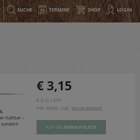
SUCHE
TERMINE
SHOP
LOGIN
F
€ 3,15
€ 3,15 / STK
inkl. MwSt. zzgl.
Versandkosten
 &
ger haltbar –
h, sondern
AUF DIE
EINKAUFSLISTE