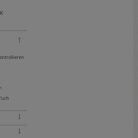
TK
ontrollieren
h
Tuch