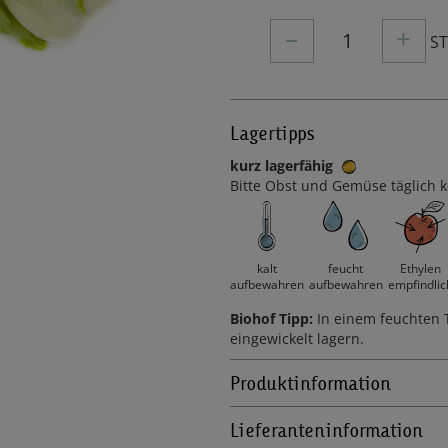
–
+
1
S
Lagertipps
kurz lagerfähig
Bitte Obst und Gemüse täglich k
kalt
feucht
Ethylen
aufbewahren
aufbewahren
empfindlic
Biohof Tipp:
In einem feuchten 
eingewickelt lagern.
Produktinformation
Lieferanteninformation