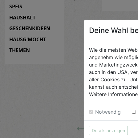
SPEIS
HAUSHALT
GESCHENKIDEEN
Deine Wahl be
HAUSG'MOCHT
Wie die meisten Web
THEMEN
angenehm wie möglic
und Marketingzwecken
auch in den USA, ver
aller Cookies zu. Unt
kannst auch entsche
Weitere Informatione
Notwendig
←
Details anzeigen